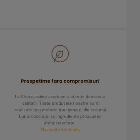
Prospetime fara compromisuri
La Chocolissimo acordam o atentie deosebita
calitatii. Toate produsele noastre sunt
realizate prin metode traditionale, din cea mai
ndat un pantof de ciocolata,
Ambalare necorespunzătoare d
buna ciocolata, cu ingrediente proaspete,
ea a fost super incantata si
aceasta. Am adunat bomboanel
atent selectate.
cinata. Recomand cu drag !
cutia de transport...
Mai multe informatii
Excelent
Satisfacator