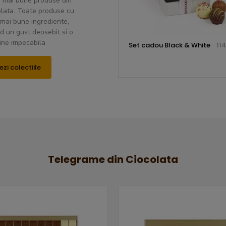
r mai bune produse din
olata. Toate produse cu
 mai bune ingrediente,
d un gust deosebit si o
ine impecabila
Set cadou Black & White
114
ezi colectiile
Telegrame din Ciocolata