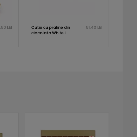
.50 LEI
Cutie cu praline din
51.40 LEI
ciocolata White L