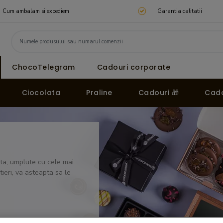
Cum ambalam si expediem
Garantia calitatii
ChocoTelegram
Cadouri corporate
Ciocolata
Praline
Cadouri 🎁
Cado
ata, umplute cu cele mai
ieri, va asteapta sa le