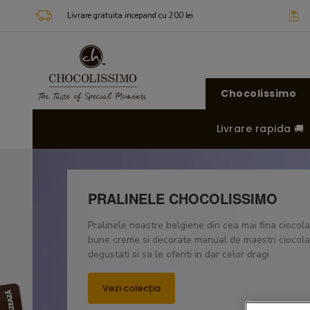
Livrare gratuita incepand cu 200 lei
Chocolissimo
Livrare rapida 🚚
PRALINELE CHOCOLISSIMO
Pralinele noastre belgiene din cea mai fina ciocol
bune creme si decorate manual de maestri ciocolat
degustati si sa le oferiti in dar celor dragi.
Vezi colecția