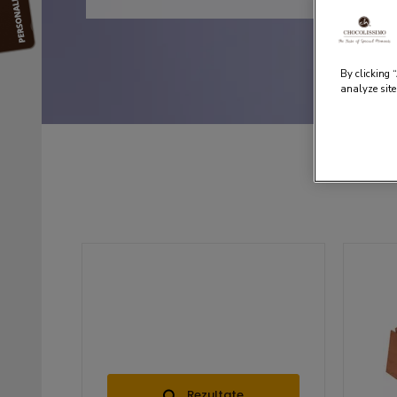
By clicking 
analyze site
Rezultate