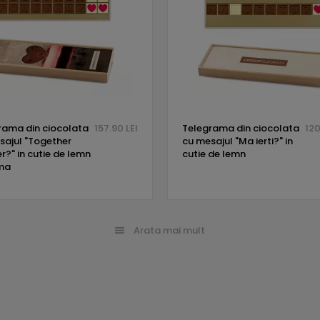
rama din ciocolata
157.90 LEI
Telegrama din ciocolata
120
sajul "Together
cu mesajul "Ma ierti?" in
r?" in cutie de lemn
cutie de lemn
ima
Arata mai mult