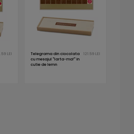
.59 LEI
Telegrama din ciocolata
121.59 LEI
cu mesajul "Iarta-ma!" in
cutie de lemn