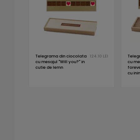
Telegrama din ciocolata
124.10 LEI
Teleg
cu mesajul "Will you?" in
cu me
cutie de lemn
foreve
cu in