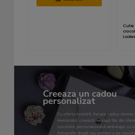
Cutie 
cioco
Ladies
Creeaza un cadou
personalizat
Cu oferta noastră, fiecare cadou devine 
memorabil: creează mesajul tău din liter
ciocolată, personalizează ambalajul cu o
fotografie dragă sau printez-o pe ciocola