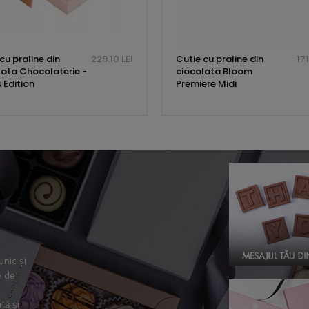
cu praline din
229.10 LEI
Cutie cu praline din
171
lata Chocolaterie -
ciocolata Bloom
 Edition
Premiere Midi
unic și
e de
tă și