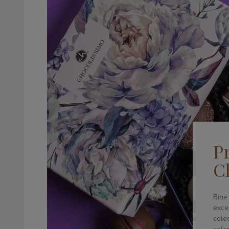
P
C
Bine
excep
colec