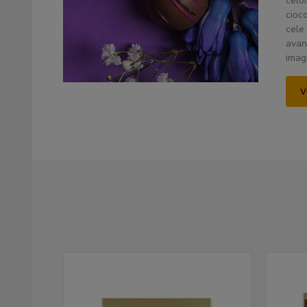
celo
cioc
cele
avan
imag
V