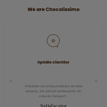
We are Chocolissimo
Opiniile clientilor
ocolata,
Ambalare necorespunzătoare de data
Am coma
tata si
aceasta. Am adunat bomboanele din
mama m
ag !
cutia de transport...
fas
Satisfacator