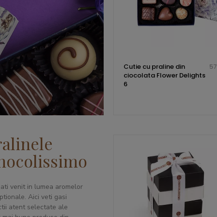
Cutie cu praline din
57
ciocolata Flower Delights
6
ralinele
hocolissimo
 ati venit in lumea aromelor
tionale. Aici veti gasi
tii atent selectate ale