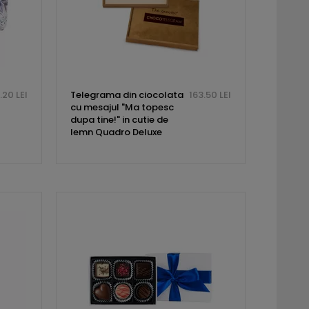
.20 LEI
Telegrama din ciocolata
163.50 LEI
cu mesajul "Ma topesc
dupa tine!" in cutie de
lemn Quadro Deluxe