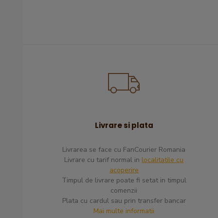
Livrare si plata
Livrarea se face cu FanCourier Romania
Livrare cu tarif normal in
localitatile cu
acoperire
are necorespunzătoare de data
Am comandat un pantof de ci
​Timpul de livrare poate fi setat in timpul
ta. Am adunat bomboanele din
mama mea a fost super incan
comenzii
cutia de transport...
fascinata. Recomand cu dr
Plata cu cardul sau prin transfer bancar
Mai multe informatii
Satisfacator
Excelent