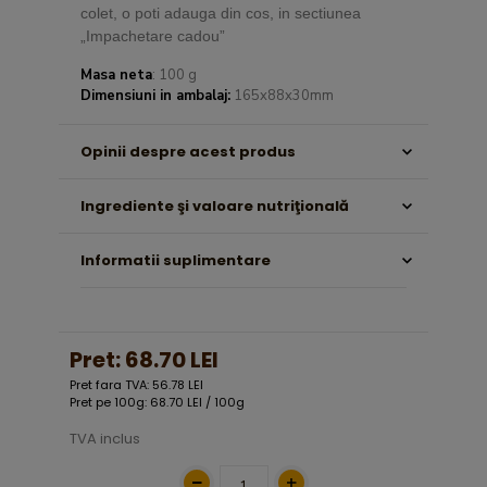
colet, o poti adauga din cos, in sectiunea
„Impachetare cadou”
Masa neta
: 100 g
Dimensiuni in ambalaj:
165x88x30mm
Opinii despre acest produs
Ingrediente şi valoare nutriţională
Informatii suplimentare
Pret:
68.70 LEI
Pret fara TVA: 56.78 LEI
Pret pe 100g: 68.70 LEI / 100g
TVA inclus