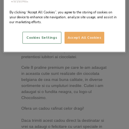
By clicking “Accept All Cookies”, you agree to the storing of cookies on
your device to enhance site navigation, analyze site usage, and assist in
our marketing efforts.
Descrierea produsului
Cookies Settings
Accept All Cookies
Pentru ca negrul este simbolul elegantei, am
creat o cutie cu praline pentru cei mai
pretentiosi iubitori ai ciocolatei.
Cele 8 praline premium pe care le-am adaugat
in aceasta cutie sunt realizate din ciocolata
belgiana de cea mai buna calitate, in diverse
sortimente si cu umpluturi inedite. Cutiei i-am
adaugat si o fundita neagra, cu logo-ul
Chocolissimo.
Ofera un cadou rafinat celor dragi!
Daca trimiti acest cadou direct la destinatar si
vrei sa adaugi o felicitare cu urari speciale in