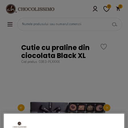
0
0
Cutie cu praline din
ciocolata Black XL
Cod produs: 0383-PLXXXX