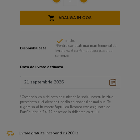
ADAUGA IN COS
in stoc
*Pentru cantitati mai mari termenul de
Disponibilitate
livrare va fi confirmat dupa plasarea
comenzii.
Data de livrare estimata
*Comanda va fi ridicata de curier de la sediul nostru in ziua
precedenta zilei alese de tine din calendarul de mai sus. Te
rugam sa ai in vedere faptul ca livrarea este asigurata de
FanCourier in 24-72 de ore de la ridicarea coletului.
Livrare gratuita incepand cu 200 lei