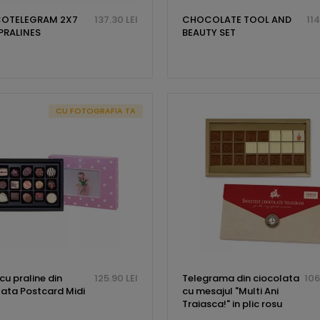
OTELEGRAM 2X7
137.30 LEI
CHOCOLATE TOOL AND
114
PRALINES
BEAUTY SET
CU FOTOGRAFIA TA
cu praline din
125.90 LEI
Telegrama din ciocolata
106
lata Postcard Midi
cu mesajul "Multi Ani
Traiasca!" in plic rosu