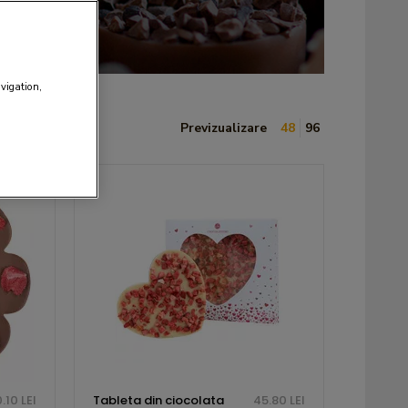
avigation,
Previzualizare
48
96
.10 LEI
Tableta din ciocolata
45.80 LEI