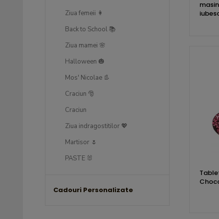
masin
Ziua femeii 👩
iubesc
Back to School 📚
Ziua mamei 🌸
Halloween 🎃
Mos' Nicolae 👢
Craciun 🎅
Craciun
Ziua indragostitilor 💖
Martisor 🌷
PASTE 🐰
Table
Choco
Cadouri Personalizate