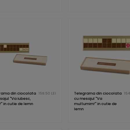
rama din ciocolata
158.50 LEI
Telegrama din ciocolata
154
ajul "Va iubesc,
cu mesajul "Va
!" in cutie de lemn
multumim!" in cutie de
lemn