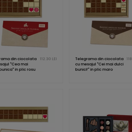
rama din ciocolata
112.30 LEI
Telegrama din ciocolata
118
sajul "Cea mai
cu mesajul "Cei mai dulci
unica" in plic rosu
bunici!" in plic maro