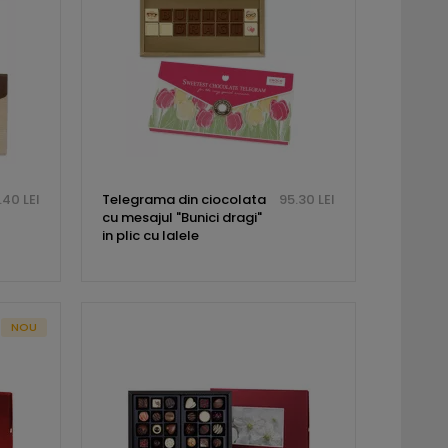
.40 LEI
Telegrama din ciocolata
95.30 LEI
cu mesajul "Bunici dragi"
in plic cu lalele
NOU