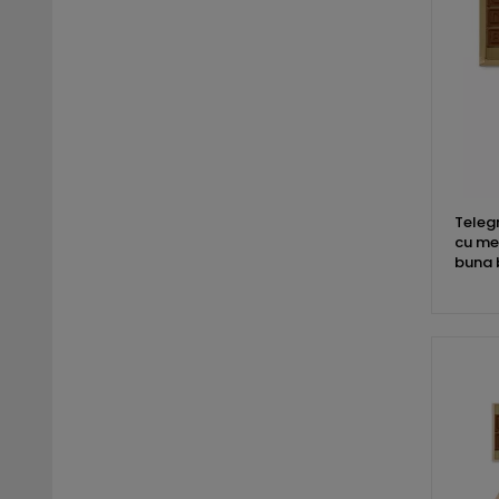
Teleg
cu me
buna b