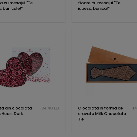
a cu mesajul "Te
floare cu mesajul "Te
, bunicule!"
iubesc, bunica!"
ta din ciocolata
34.40 LEI
Ciocolata in forma de
114
Heart Dark
cravata Milk Chocolate
Tie