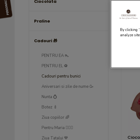
Ciocolata
Ca
Praline
By clicking 
analyze site
Cadouri 🎁
Filtrare
PENTRU EA 👠
PENTRU EL ⚽
Cadouri pentru bunici
Aniversari si zile de nume 🥳
Nunta 💍
Botez 🍼
Ziua copiilor 🌈
Pentru Maria 💁🏻‍♀️
Cioco
Ziua Tatalui 💙