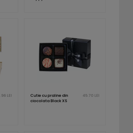
.96 LEI
Cutie cu praline din
45.70 LEI
ciocolata Black XS