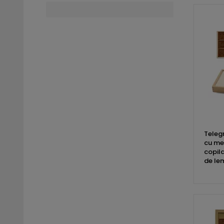
Teleg
cu mes
copila
de le