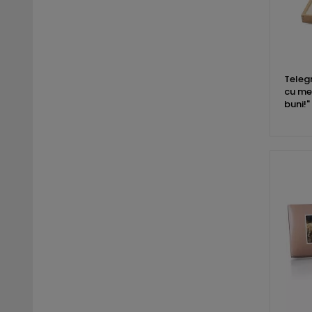
Teleg
cu me
buni!"