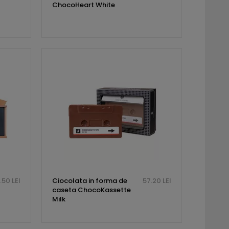
ChocoHeart White
.50 LEI
Ciocolata in forma de
57.20 LEI
caseta ChocoKassette
Milk