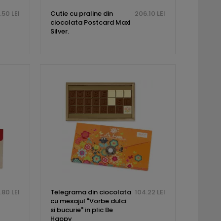
.50 LEI
Cutie cu praline din
206.10 LEI
ciocolata Postcard Maxi
Silver.
.80 LEI
Telegrama din ciocolata
104.22 LEI
cu mesajul "Vorbe dulci
si bucurie" in plic Be
Happy