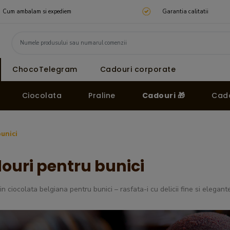
Cum ambalam si expediem
Garantia calitatii
ChocoTelegram
Cadouri corporate
Ciocolata
Praline
Cadouri 🎁
Cado
unici
ouri pentru bunici
in ciocolata belgiana pentru bunici – rasfata-i cu delicii fine si elegan