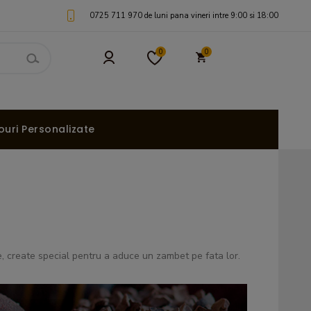
0725 711 970 de luni pana vineri intre 9:00 si 18:00
0
0
uri Personalizate
te, create special pentru a aduce un zambet pe fata lor.