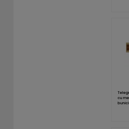
Teleg
cu mes
bunici