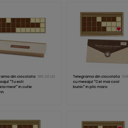
rama din ciocolata
180.20 LEI
Telegrama din ciocolata
106
ajul "Tu esti
cu mesajul "Cel mai cool
ria mea!" in cutie
bunic" in plic maro
mn