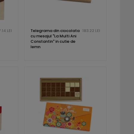
.14 LEI
Telegrama din ciocolata
183.22 LEI
cu mesajul "La Multi Ani
Constantin" in cutie de
lemn