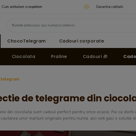
Cum ambalam si expediem
Garantia calitatii
ChocoTelegram
Cadouri corporate
Ciocolata
Praline
Cadouri 🎁
Cado
telegram
ectie de telegrame din ciocol
le din ciocolata sunt cadoul perfect pentru orice ocazie. Fie ca doriti
 cautarea unor marturii originale pentru nunta, aici veti gasi o solutie 