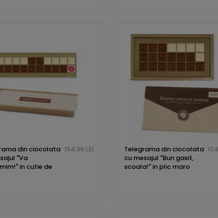
rama din ciocolata
154.96 LEI
Telegrama din ciocolata
104
sajul "Va
cu mesajul "Bun gasit,
mim!" in cutie de
scoala!" in plic maro