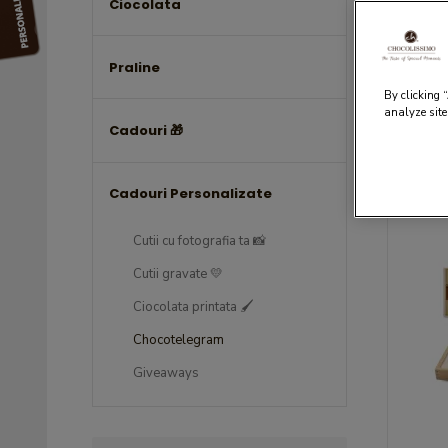
Ciocolata
Ch
Praline
By clicking 
analyze site
Cadouri 🎁
Filtrare
Cadouri Personalizate
Cutii cu fotografia ta 📸
Cutii gravate 💛
Ciocolata printata 🖌️
Chocotelegram
Giveaways