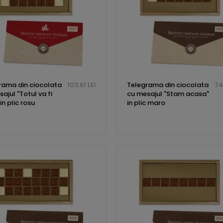
rama din ciocolata
103.61 LEI
Telegrama din ciocolata
74
ajul "Totul va fi
cu mesajul "Stam acasa"
 in plic rosu
in plic maro