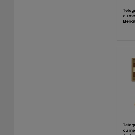
Teleg
cu mes
Elena!
Teleg
cu mes