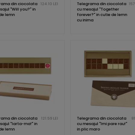
rama din ciocolata
124.10 LEI
Telegrama din ciocolata
157
ajul "Will you?" in
cu mesajul "Together
 de lemn
forever?" in cutie de lemn
cu inima
rama din ciocolata
121.59 LEI
Telegrama din ciocolata
81
ajul "Iarta-ma!" in
cu mesajul "Imi pare rau!"
 de lemn
in plic maro