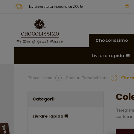
Livrare gratuita incepand cu 200 lei
Chocolissimo
Livrare rapida 🚚
Chocolissimo
Cadouri Personalizate
Choco
Col
Categorii
Telegrame
Livrare rapida 🚚
sunteti in