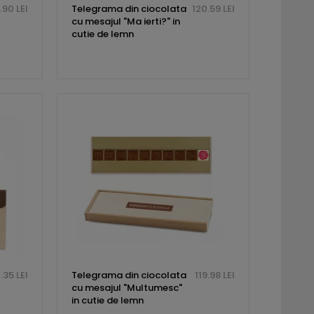
.90 LEI
Telegrama din ciocolata
120.59 LEI
cu mesajul "Ma ierti?" in
cutie de lemn
.35 LEI
Telegrama din ciocolata
119.98 LEI
cu mesajul "Multumesc"
in cutie de lemn