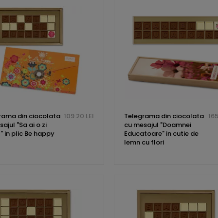
rama din ciocolata
109.20 LEI
Telegrama din ciocolata
165
ajul "Sa ai o zi
cu mesajul "Doamnei
" in plic Be happy
Educatoare" in cutie de
lemn cu flori