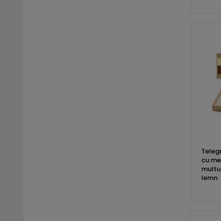
Teleg
cu me
multu
lemn