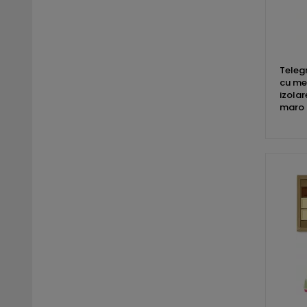
Teleg
cu mes
izolar
maro