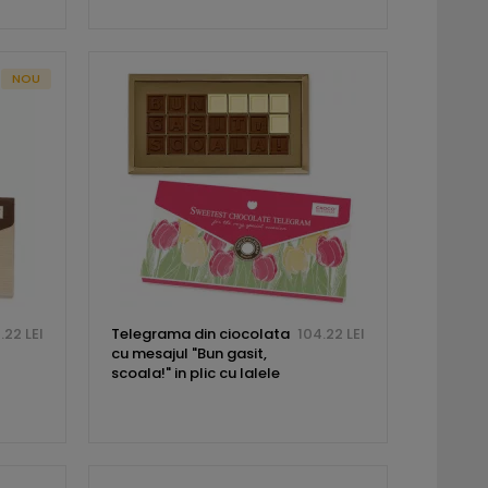
NOU
.22 LEI
Telegrama din ciocolata
104.22 LEI
cu mesajul "Bun gasit,
scoala!" in plic cu lalele