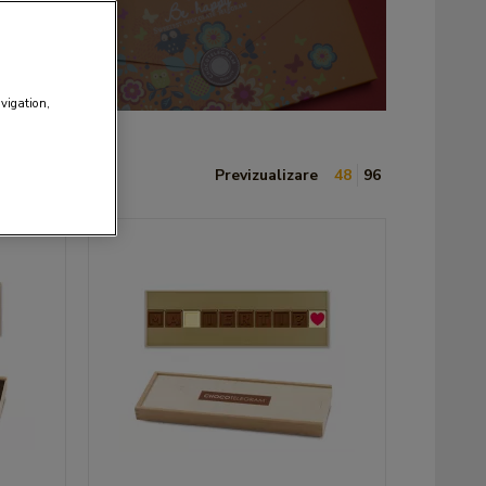
avigation,
Previzualizare
48
96