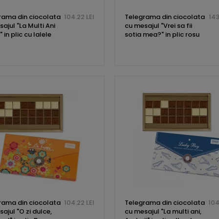
rama din ciocolata
104.22 LEI
Telegrama din ciocolata
143
ajul "La Multi Ani
cu mesajul "Vrei sa fii
" in plic cu lalele
sotia mea?" in plic rosu
rama din ciocolata
104.22 LEI
Telegrama din ciocolata
104
ajul "O zi dulce,
cu mesajul "La multi ani,