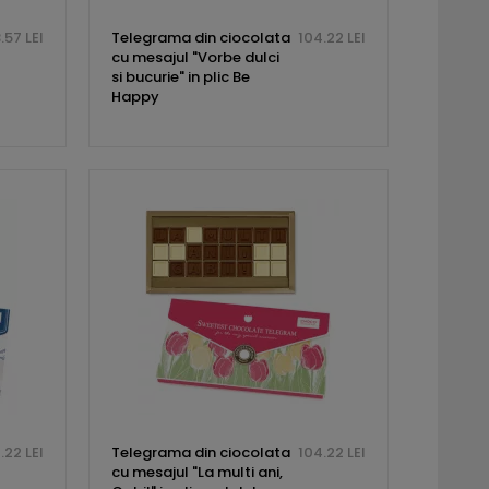
.57 LEI
Telegrama din ciocolata
104.22 LEI
cu mesajul "Vorbe dulci
si bucurie" in plic Be
Happy
.22 LEI
Telegrama din ciocolata
104.22 LEI
cu mesajul "La multi ani,