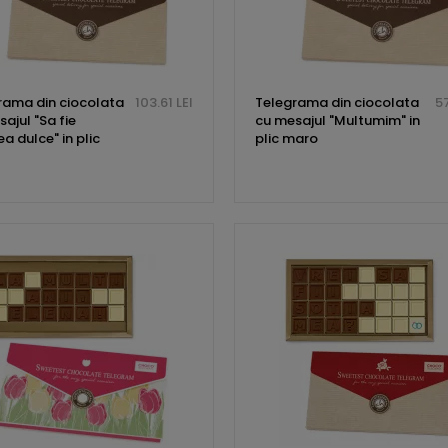
rama din ciocolata
103.61 LEI
Telegrama din ciocolata
57
ajul "Sa fie
cu mesajul "Multumim" in
ea dulce" in plic
plic maro