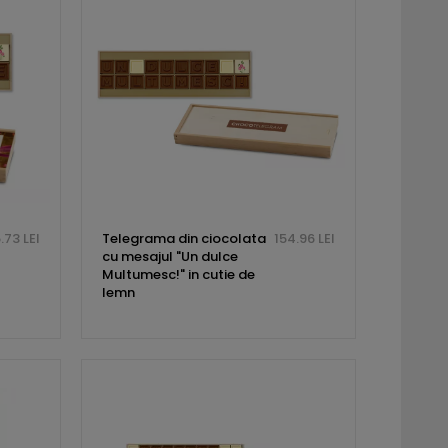
.73 LEI
Telegrama din ciocolata
154.96 LEI
cu mesajul "Un dulce
Multumesc!" in cutie de
lemn