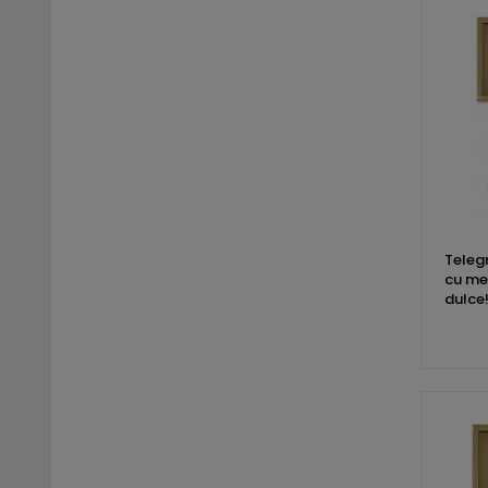
Teleg
cu mes
dulce!