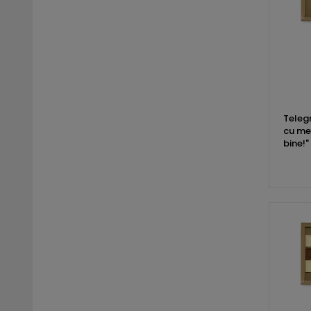
Teleg
cu mes
bine!"