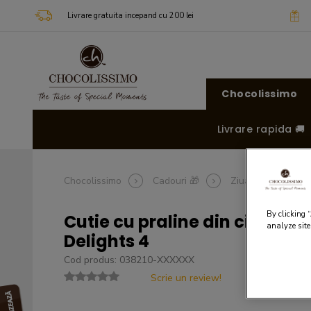
Livrare gratuita incepand cu 200 lei
Chocolissimo
Livrare rapida 🚚
Chocolissimo
Cadouri 🎁
Ziua mamei 🌸
By clicking 
Cutie cu praline din ciocolat
analyze site
Delights 4
Cod produs: 038210-XXXXXX
Scrie un review!