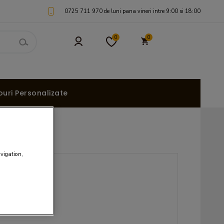
0725 711 970 de luni pana vineri intre 9:00 si 18:00
0
0
uri Personalizate
avigation,
EI
 / 100g