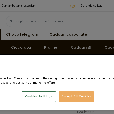
Cum ambalam si expediem
Garantia calitatii
ChocoTelegram
Cadouri corporate
Ciocolata
Praline
Cadouri 🎁
Cado
Cutie cu praline din ciocolata Flower Delights 4
“Accept All Cookies”, you agree to the storing of cookies on your device to enhance site n
a Flower
 usage, and assist in our marketing efforts.
Pret:
45.80 LEI
Cookies Settings
Accept All Cookies
Pret fara TVA: 37.85 L
Pret pe 100g: 91.60 LEI
TVA inclus