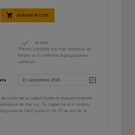
ADAUGA IN COS
in stoc
*Pentru cantitati mai mari termenul de
livrare va fi confirmat dupa plasarea
comenzii.
ata
 de curier de la sediul nostru in ziua precedenta
 calendarul de mai sus. Te rugam sa ai in vedere
 asigurata de FanCourier in 24-72 de ore de la