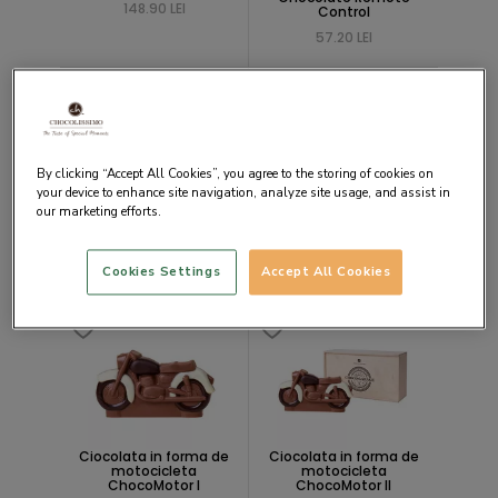
148.90 LEI
Control
57.20 LEI
By clicking “Accept All Cookies”, you agree to the storing of cookies on
your device to enhance site navigation, analyze site usage, and assist in
our marketing efforts.
Ciocolata in forma de
Ciocolata in forma de
Porsche 911 Carrera
Porsche 911 Carrera -
Mini
171.80 LEI
Cookies Settings
Accept All Cookies
80.20 LEI
Ciocolata in forma de
Ciocolata in forma de
motocicleta
motocicleta
ChocoMotor I
ChocoMotor II