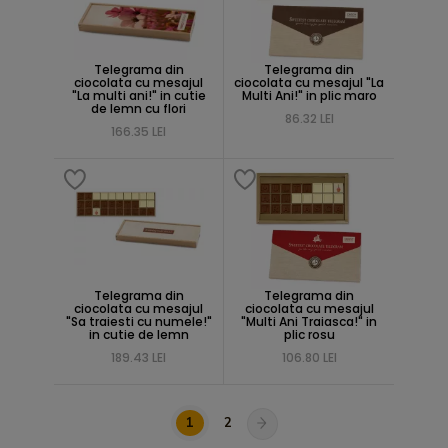
Telegrama din
Telegrama din
ciocolata cu mesajul
ciocolata cu mesajul "La
"La multi ani!" in cutie
Multi Ani!" in plic maro
de lemn cu flori
86.32 LEI
166.35 LEI
Telegrama din
Telegrama din
ciocolata cu mesajul
ciocolata cu mesajul
"Sa traiesti cu numele!"
"Multi Ani Traiasca!" in
in cutie de lemn
plic rosu
189.43 LEI
106.80 LEI
1
2