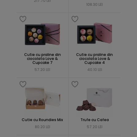
217.70 LEI
108.30 LEI
Cutie cu praline din
Cutie cu praline din
ciocolata Love &
ciocolata Love &
Cupcake 7
Cupcake 4
57.20 LEI
40.10 LEI
Cutie cu Roundies Mix
Trufe cu Cafea
80.20 LEI
57.20 LEI