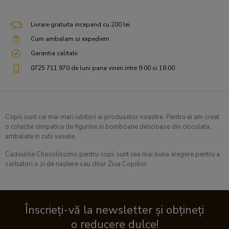
Livrare gratuita incepand cu 200 lei
Cum ambalam si expediem
Garantia calitatii
0725 711 970 de luni pana vineri intre 9:00 si 18:00
Copiii sunt cei mai mari iubitori ai produselor noastre. Pentru ei am creat
o colectie simpatica de figurine si bomboane delicioase din ciocolata,
ambalate in cutii vesele.
Cadourile Chocolissimo pentru copii sunt cea mai buna alegere pentru a
sarbatori o zi de nastere sau chiar Ziua Copiilor.
Înscrieți-vă la newsletter și obțineți
o reducere dulce!