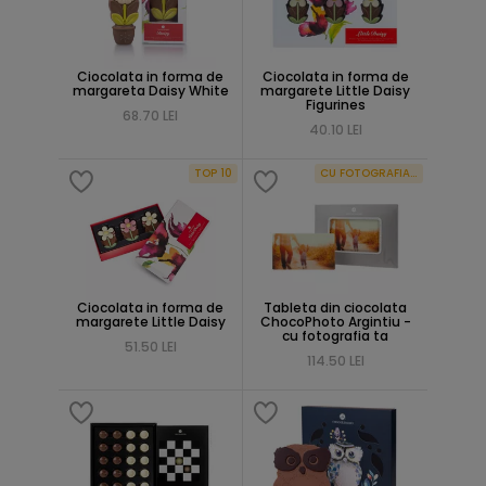
Ciocolata in forma de
Ciocolata in forma de
margareta Daisy White
margarete Little Daisy
Figurines
68.70 LEI
40.10 LEI
TOP 10
CU FOTOGRAFIA TA
Ciocolata in forma de
Tableta din ciocolata
margarete Little Daisy
ChocoPhoto Argintiu -
cu fotografia ta
51.50 LEI
114.50 LEI