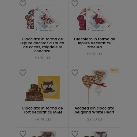
Ciocolata in forma de
Ciocolata in forma de
iepure decorat cu nuca
iepure decorat cu
de cocos, migdale si
zmeura
coacaze
51.50 LEI
51.50 LEI
NOU
Ciocolata in forma de
Acadea din ciocolata
Tort decorat cu M&M
belgiana White Heart
74.40 LEI
22.80 LEI