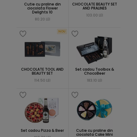
Cutie cu praline din
CHOCOLATE BEAUTY SET
ciocolata Flower
AND PRALINES
Delights 10
103.00 LEI
80.20 LEI
NOU
CHOCOLATE TOOL AND
Set cadou Toolbox &
BEAUTY SET
ChocoBeer
114.50 LEI
183.10 LEI
Set cadou Pizza & Beer
Cutie cu praline din
ciocolata Cake Mini