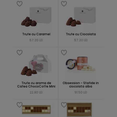
Trufe cu Caramel
Trufe cu Ciocolata
57.20 LEI
57.20 LEI
Trufe cu aroma de
Obsession - Stafide in
Cafea ChocoCoffe Mini
ciocolata alba
22.80 LEI
91.50 LEI