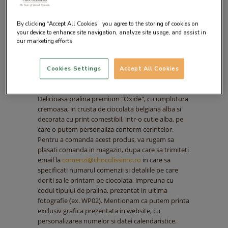
By clicking “Accept All Cookies”, you agree to the storing of cookies on
your device to enhance site navigation, analyze site usage, and assist in
our marketing efforts.
Cookies Settings
Accept All Cookies
Descrierea produsului
Delicioasa pralina premium "Oxide", cu umplutura
cremoasa, in crusta de ciocolata belgiana alba si
decorata cu print comestibil, intr-o cutie alba, pe
care o putem personaliza conform cerintelor.
Pentru a comanda acest produs, va rugam sa
plasati comanda in magazin, dupa care sa trimiteti
email la
comenzi@chocolissimo.ro
in care sa
specificati numarul comenzii si detaliile pe care
doriti sa le printam pe ciocolata, impreuna cu
codul tipului de pralina, prezentat in ultima
fotografie (ex. WP02). Mentionam ca putem printa
exclusiv grafica prezentata in website, cu
personalizarea numelor si datei calendaristice.