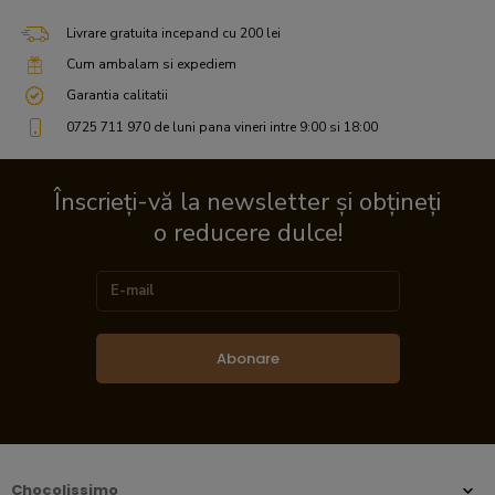
Livrare gratuita incepand cu 200 lei
Cum ambalam si expediem
Garantia calitatii
0725 711 970 de luni pana vineri intre 9:00 si 18:00
Înscrieți-vă la newsletter și obțineți
o reducere dulce!
Abonare
Chocolissimo