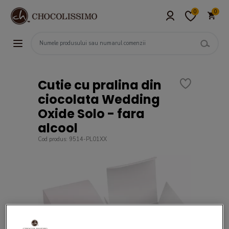
0
0
Cutie cu pralina din
ciocolata Wedding
Oxide Solo - fara
alcool
Cod produs: 9514-PL01XX