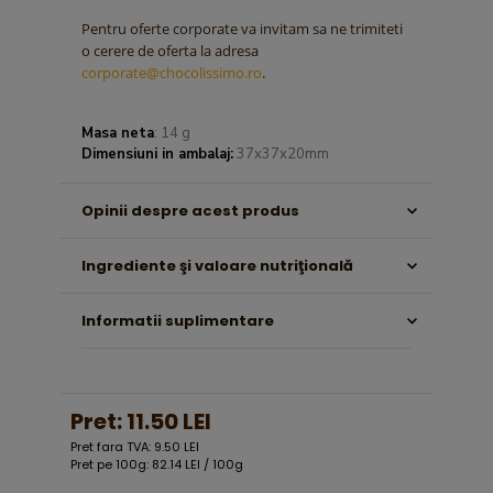
Pentru oferte corporate va invitam sa ne trimiteti
o cerere de oferta la adresa
corporate@chocolissimo.ro
.
Masa neta
: 14 g
Dimensiuni in ambalaj:
37x37x20mm
Opinii despre acest produs
Ingrediente şi valoare nutriţională
Informatii suplimentare
Pret:
11.50 LEI
Pret fara TVA: 9.50 LEI
Pret pe 100g: 82.14 LEI / 100g