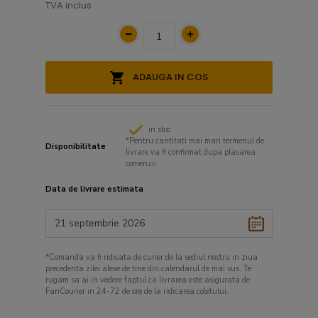
TVA inclus
ADAUGA IN COS
in stoc
*Pentru cantitati mai mari termenul de
Disponibilitate
livrare va fi confirmat dupa plasarea
comenzii.
Data de livrare estimata
*Comanda va fi ridicata de curier de la sediul nostru in ziua
precedenta zilei alese de tine din calendarul de mai sus. Te
rugam sa ai in vedere faptul ca livrarea este asigurata de
FanCourier in 24-72 de ore de la ridicarea coletului.