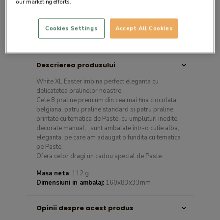
our marketing efforts.
Cookies Settings
Accept All Cookies
Descrierea produsului
White XL Easter imbina perfect eleganta cu
delicatetea pralinelor noastre.
Cele 8 praline premium din cea mai fina ciocolata
belgiana, patru praline standard si patru praline
printate cu tematica de Paste, cu umpluturi inedite,
decorate manual, , sunt ambalate intr-o cutie alba,
eleganta, pe care am adaugat o fundita cu tematica
pe Paste.
Ofera celor dragi un cadou special de Paste.
Masa neta
: 112 g
Dimensiuni in ambalaj:
160x83x33mm
Opinii despre acest produs