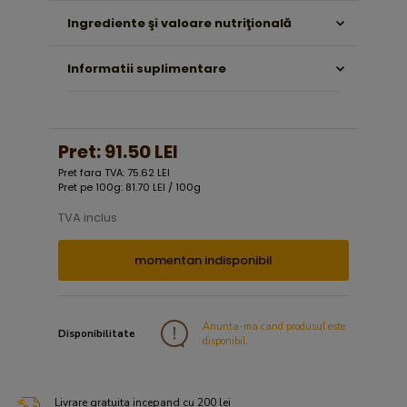
Ingrediente şi valoare nutriţională
Informatii suplimentare
Pret:
91.50 LEI
Pret fara TVA: 75.62 LEI
Pret pe 100g: 81.70 LEI / 100g
TVA inclus
momentan indisponibil
Anunta-ma cand produsul este
Disponibilitate
disponibil.
Livrare gratuita incepand cu 200 lei