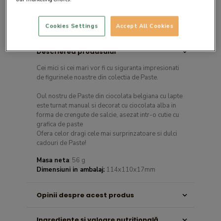
Cookies Settings
Accept All Cookies
Descrierea produsului
Cei mici si cei mari vor fi cu siguranta impresionati
de figurinele noastre din colectia de Paste.
Oul nostru de Paste din ciocolata belgiana cu lapte
este turnat manual si decorat cu ciocolata alba in
forma de crengute de salcie, asezat intr-o cutie cu
grafica de paste
Ofera celor dragi cele mai surprinzatoare si dulci
cadouri de Paste!
Masa neta
: 56 g
Dimensiuni in ambalaj:
114x110x17mm
Opinii despre acest produs
Ingrediente şi valoare nutriţională