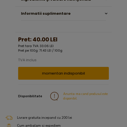
Informatii suplimentare
Pret:
40.00 LEI
Pret fara TVA: 33.06 LEI
Pret pe 100g: 71.43 LEI / 100g
TVA inclus
momentan indisponibil
Anunta-ma cand produsul este
Disponibilitate
disponibil.
Livrare gratuita incepand cu 200 lei
Cum ambalam si expediem