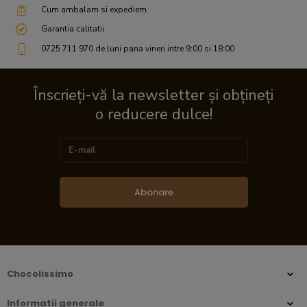
Cum ambalam si expediem
Garantia calitatii
0725 711 970 de luni pana vineri intre 9:00 si 18:00
Înscrieți-vă la newsletter și obțineți
o reducere dulce!
Abonare
Chocolissimo
Informatii generale