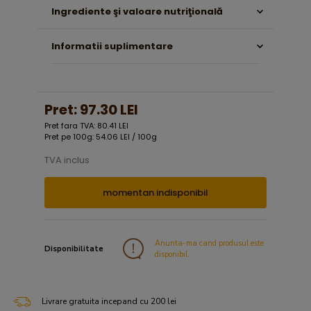
Ingrediente şi valoare nutriţională
Informatii suplimentare
Pret:
97.30 LEI
Pret fara TVA: 80.41 LEI
Pret pe 100g: 54.06 LEI / 100g
TVA inclus
momentan indisponibil
Anunta-ma cand produsul este
Disponibilitate
disponibil.
Livrare gratuita incepand cu 200 lei