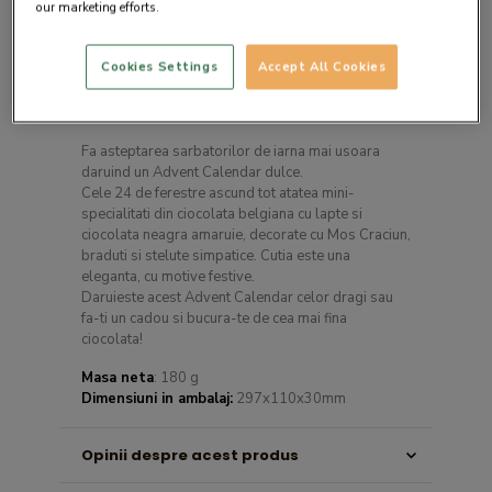
our marketing efforts.
Cookies Settings
Accept All Cookies
Descrierea produsului
Fa asteptarea sarbatorilor de iarna mai usoara
daruind un Advent Calendar dulce.
Cele 24 de ferestre ascund tot atatea mini-
specialitati din ciocolata belgiana cu lapte si
ciocolata neagra amaruie, decorate cu Mos Craciun,
braduti si stelute simpatice. Cutia este una
eleganta, cu motive festive.
Daruieste acest Advent Calendar celor dragi sau
fa-ti un cadou si bucura-te de cea mai fina
ciocolata!
Masa neta
: 180 g
Dimensiuni in ambalaj:
297x110x30mm
Opinii despre acest produs