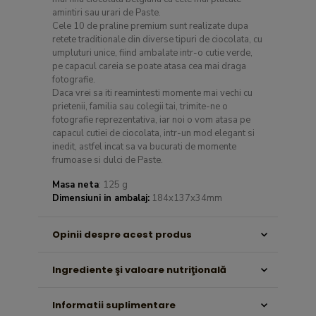
amintiri sau urari de Paste.
Cele 10 de praline premium sunt realizate dupa
retete traditionale din diverse tipuri de ciocolata, cu
umpluturi unice, fiind ambalate intr-o cutie verde,
pe capacul careia se poate atasa cea mai draga
fotografie.
Daca vrei sa iti reamintesti momente mai vechi cu
prietenii, familia sau colegii tai, trimite-ne o
fotografie reprezentativa, iar noi o vom atasa pe
capacul cutiei de ciocolata, intr-un mod elegant si
inedit, astfel incat sa va bucurati de momente
frumoase si dulci de Paste.
Masa neta
: 125 g
Dimensiuni in ambalaj:
184x137x34mm
Opinii despre acest produs
Ingrediente şi valoare nutriţională
Informatii suplimentare