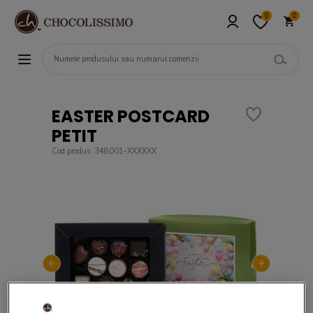
0
0
EASTER POSTCARD
PETIT
Cod produs: 348001-XXXXXX