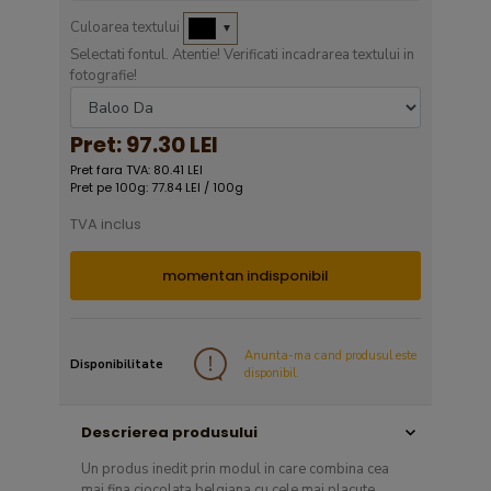
Culoarea textului
▼
Selectati fontul. Atentie! Verificati incadrarea textului in
fotografie!
Pret:
97.30 LEI
Pret fara TVA: 80.41 LEI
Pret pe 100g: 77.84 LEI / 100g
TVA inclus
momentan indisponibil
Anunta-ma cand produsul este
Disponibilitate
disponibil.
Descrierea produsului
Un produs inedit prin modul in care combina cea
mai fina ciocolata belgiana cu cele mai placute