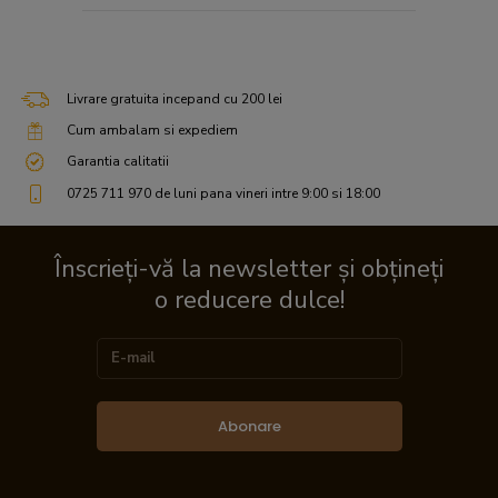
Livrare gratuita incepand cu 200 lei
Cum ambalam si expediem
Garantia calitatii
0725 711 970 de luni pana vineri intre 9:00 si 18:00
Înscrieți-vă la newsletter și obțineți
o reducere dulce!
Abonare