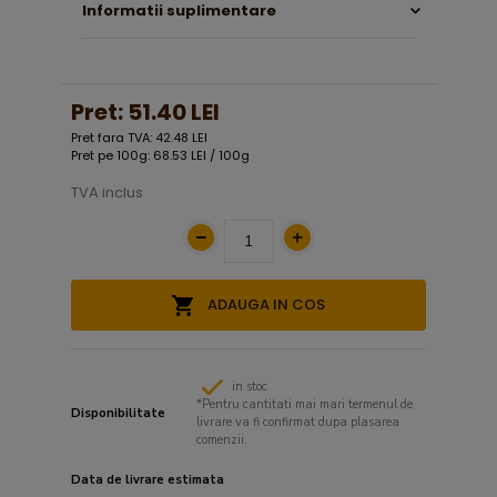
Informatii suplimentare
Pret:
51.40 LEI
Pret fara TVA: 42.48 LEI
Pret pe 100g: 68.53 LEI / 100g
TVA inclus
ADAUGA IN COS
in stoc
*Pentru cantitati mai mari termenul de
Disponibilitate
livrare va fi confirmat dupa plasarea
comenzii.
Data de livrare estimata