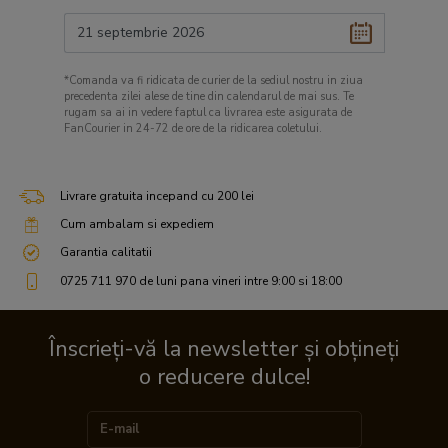
*Comanda va fi ridicata de curier de la sediul nostru in ziua
precedenta zilei alese de tine din calendarul de mai sus. Te
rugam sa ai in vedere faptul ca livrarea este asigurata de
FanCourier in 24-72 de ore de la ridicarea coletului.
Livrare gratuita incepand cu 200 lei
Cum ambalam si expediem
Garantia calitatii
0725 711 970 de luni pana vineri intre 9:00 si 18:00
Înscrieți-vă la newsletter și obțineți
o reducere dulce!