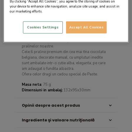
By clicking “Accept All Cookies”, you agree to the storing of cookies on
your device to enhance site navigation, analyze site usage, and assist in
our marketing efforts.
Cookies Settings
Accept All Cookies
Descrierea produsului
White L imbina perfect eleganta cu delicatetea
pralinelor noastre.
Cele 6 praline premium din cea mai fina ciocolata
belgiana, decorate manual, cu umpluturi inedite
sunt ambalate intr-o cutie alba, eleganta, pe care
am adaugat o fundita albastra.
Ofera celor dragi un cadou special de Paste.
Masa neta
: 75 g
Dimensiuni in ambalaj:
132x95x30mm
Opinii despre acest produs
Ingrediente şi valoare nutriţională