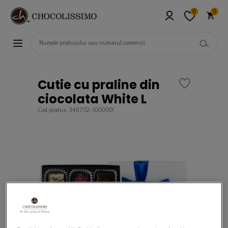
0
0
Cutie cu praline din
ciocolata White L
Cod produs: 346702-XXXXXX