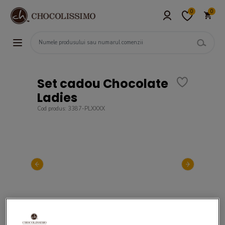
0
0
Set cadou Chocolate
Ladies
Cod produs: 3387-PLXXXX