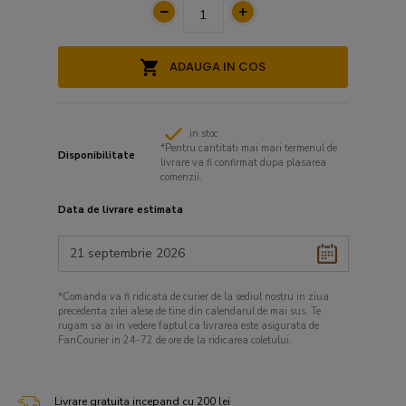
ADAUGA IN COS
in stoc
*Pentru cantitati mai mari termenul de
Disponibilitate
livrare va fi confirmat dupa plasarea
comenzii.
Data de livrare estimata
*Comanda va fi ridicata de curier de la sediul nostru in ziua
precedenta zilei alese de tine din calendarul de mai sus. Te
rugam sa ai in vedere faptul ca livrarea este asigurata de
FanCourier in 24-72 de ore de la ridicarea coletului.
Livrare gratuita incepand cu 200 lei