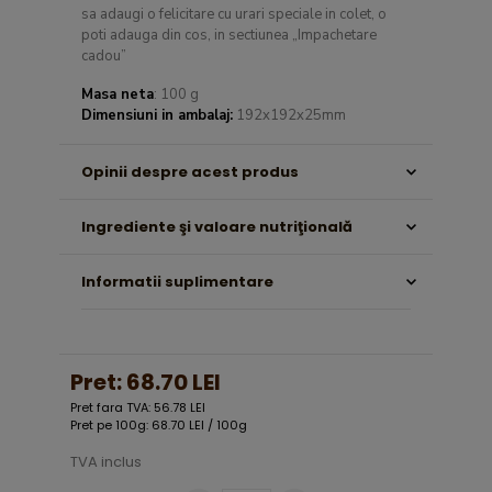
sa adaugi o felicitare cu urari speciale in colet, o
poti adauga din cos, in sectiunea „Impachetare
cadou”
Masa neta
: 100 g
Dimensiuni in ambalaj:
192x192x25mm
Opinii despre acest produs
Ingrediente şi valoare nutriţională
Informatii suplimentare
Pret:
68.70 LEI
Pret fara TVA: 56.78 LEI
Pret pe 100g: 68.70 LEI / 100g
TVA inclus