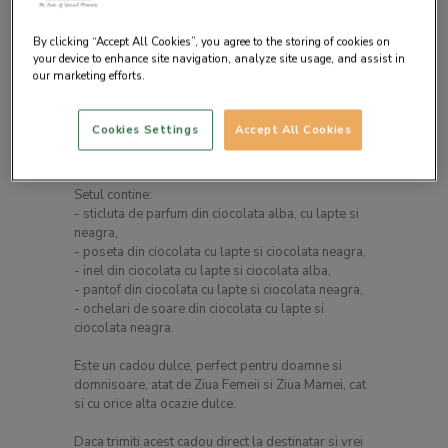
By clicking “Accept All Cookies”, you agree to the storing of cookies on
your device to enhance site navigation, analyze site usage, and assist in
our marketing efforts.
Descrierea produsului
Cookies Settings
Accept All Cookies
Un set cadou cu accesorii realizate din ciocolata
belgiana premium cu care sigur vei impresiona.
Setul contine:
- sticluta de parfum din ciocolata alba, cu lapte si
neagra,
- poseta din ciocolata cu lapte si ciocolata neagra,
- inel din ciocolata cu lapte si ciocolata alba,
- pantof din ciocolata cu lapte si ciocolata neagra,
- ochelari de soare din ciocolata cu lapte si
ciocolata neagra.
Este un cadou dulce, perfect pentru doamne si
domnisoare, atat de Ziua Femeii si Ziua Mamei, cat
si cu orice alta ocazie dulce.
Daca trimiti acest cadou direct la destinatar si vrei