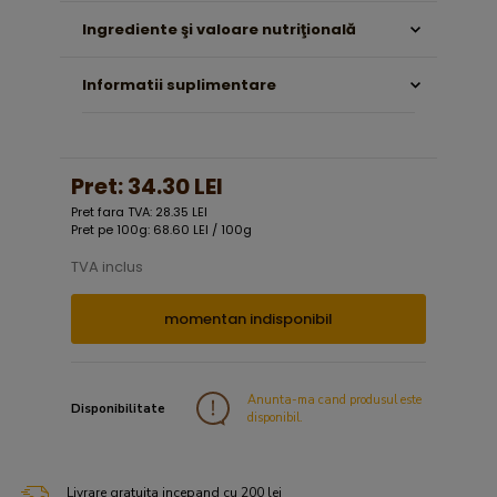
Ingrediente şi valoare nutriţională
Informatii suplimentare
Pret:
34.30 LEI
Pret fara TVA: 28.35 LEI
Pret pe 100g: 68.60 LEI / 100g
TVA inclus
momentan indisponibil
Anunta-ma cand produsul este
Disponibilitate
disponibil.
Livrare gratuita incepand cu 200 lei