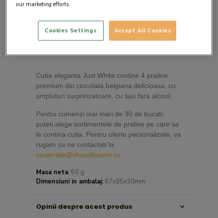
our marketing efforts.
Cookies Settings
Accept All Cookies
Descrierea produsului
Cutia eleganta Just White contine 4 praline
premium din ciocolata belgiana delicioasa, cu
umpluturi surprinzatoare, cu sau fara alcool.
Pentru comenzi mai mari de 30 de bucati,
puteti alege sortimentele de praline pe care sa
le contina cutia. Pentru oferte personalizate, va
rugam sa ne contactati la
corporate@chocolissimo.ro
.
Masa neta
: 50 g
Dimensiuni in ambalaj:
87x85x30mm
Opinii despre acest produs