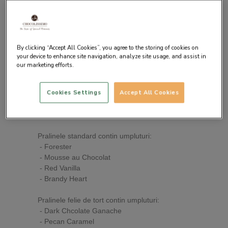
By clicking “Accept All Cookies”, you agree to the storing of cookies on
your device to enhance site navigation, analyze site usage, and assist in
our marketing efforts.
Descrierea produsului
Cookies Settings
Accept All Cookies
Cutie cu 12 praline premium din ciocolata
belgiana in forma de felie de tort, praline
standard si cupcake cu diverse umpluturi:
Pralinele standard contin umpluturi:
- Forester
- Mousse au Chocolat
- Red Vanilla
- Brandy Heart
Pralinele felie de tort contin umpluturi:
- Dark Chcolate Ganache
- Pecan Caramel