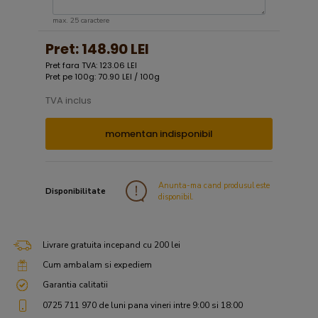
max. 25 caractere
Pret:
148.90 LEI
Pret fara TVA: 123.06 LEI
Pret pe 100g: 70.90 LEI / 100g
TVA inclus
momentan indisponibil
Anunta-ma cand produsul este
Disponibilitate
disponibil.
Livrare gratuita incepand cu 200 lei
Cum ambalam si expediem
Garantia calitatii
0725 711 970 de luni pana vineri intre 9:00 si 18:00