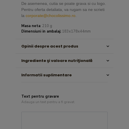
De asemenea, cutia se poate grava si cu logo.
Pentru oferta detaliata, va rugam sa ne scrieti
la
corporate@chocolissimo.ro
.
Masa neta
: 210 g
Dimensiuni in ambalaj:
183x178x44mm
Opinii despre acest produs
Ingrediente şi valoare nutriţională
Informatii suplimentare
Text pentru gravare
Adauga un text pentru a fi gravat.