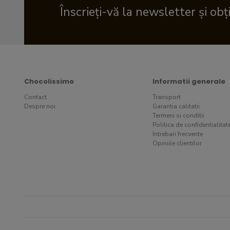
Înscrieți-vă la newsletter și obț
Chocolissimo
Informatii generale
Contact
Transport
Despre noi
Garantia calitatii
Termeni si conditii
Politica de confidentialitat
Intrebari frecvente
Opiniile clientilor