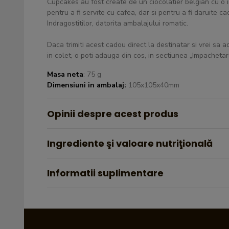
Cupcakes au fost create de un ciocolatier belgian cu o 
pentru a fi servite cu cafea, dar si pentru a fi daruite 
Indragostitilor, datorita ambalajului romatic.
Daca trimiti acest cadou direct la destinatar si vrei sa ad
in colet, o poti adauga din cos, in sectiunea „Impachet
Masa neta
: 75 g
Dimensiuni in ambalaj:
105x105x40mm
Opinii despre acest produs
Ingrediente şi valoare nutriţională
Informatii suplimentare