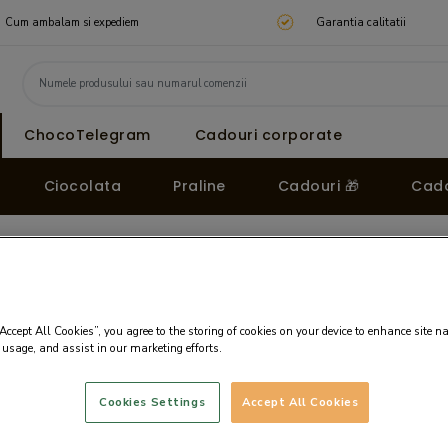
Cum ambalam si expediem
Garantia calitatii
ChocoTelegram
Cadouri corporate
Ciocolata
Praline
Cadouri 🎁
Cado
ta Love & Cupcake 4
a Love &
“Accept All Cookies”, you agree to the storing of cookies on your device to enhance site n
Pret:
40.10 LEI
 usage, and assist in our marketing efforts.
Pret fara TVA: 33.14 LE
Pret pe 100g: 53.47 LE
Cookies Settings
Accept All Cookies
TVA inclus