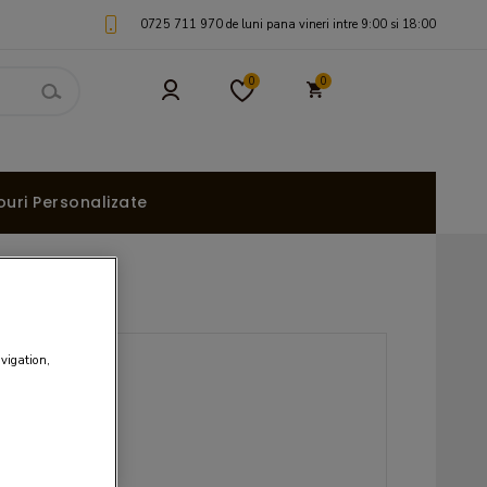
0725 711 970 de luni pana vineri intre 9:00 si 18:00
0
0
uri Personalizate
avigation,
I
I / 100g