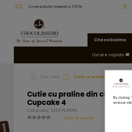
Livrare gratuita incepand cu 200 lei
Chocolissimo
Livrare rapida 🚚
Cup Cakes
Cutie cu praline din ciocola
Cutie cu praline din ciocolat
By clicking 
Cupcake 4
analyze site
Cod produs: 1413-PLXXXX
Scrie un review!