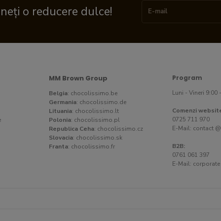
ineți o reducere dulce!
MM Brown Group
Program
Luni - Vineri 9:00 
Belgia
:
chocolissimo.be
Germania
:
chocolissimo.de
Comenzi websit
Lituania
:
chocolissimo.lt
0725 711 970
e
Polonia
:
chocolissimo.pl
E-Mail:
contact @
Republica Ceha
:
chocolissimo.cz
Slovacia
:
chocolissimo.sk
B2B:
Franta
:
chocolissimo.fr
0761 061 397
E-Mail:
corporate