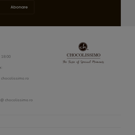
Abonare
- 18:00
e:
 chocolissimo.ro
 @ chocolissimo.ro