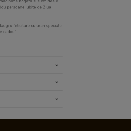
imaginatie bogata si sunt ideale
cadou persoane iubite de Ziua
augi o felicitare cu urari speciale
are cadou”