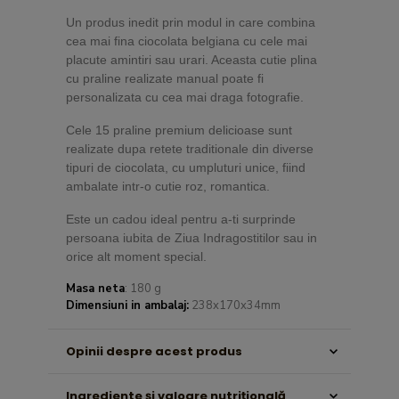
Un produs inedit prin modul in care combina
cea mai fina ciocolata belgiana cu cele mai
placute amintiri sau urari. Aceasta cutie plina
cu praline realizate manual poate fi
personalizata cu cea mai draga fotografie.
Cele 15 praline premium delicioase sunt
realizate dupa retete traditionale din diverse
tipuri de ciocolata, cu umpluturi unice, fiind
ambalate intr-o cutie roz, romantica.
Este un cadou ideal pentru a-ti surprinde
persoana iubita de Ziua Indragostitilor sau in
orice alt moment special.
Masa neta
: 180 g
Dimensiuni in ambalaj:
238x170x34mm
Opinii despre acest produs
Ingrediente şi valoare nutriţională