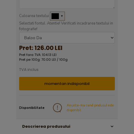
Culoarea textului
▼
Selectati fontul. Atentie! Verificati incadrarea textului in
fotografie!
Pret:
126.00 LEI
Pret fara TVA: 104.13 LEI
Pret pe 100g: 70.00 LEI / 100g
TVA inclus
momentan indisponibil
Anunta-ma cand produsul este
Disponibilitate
disponibil.
Descrierea produsului