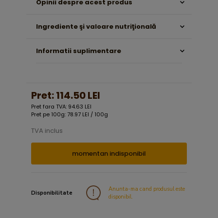
Opinii despre acest produs
Ingrediente şi valoare nutriţională
Informatii suplimentare
Pret:
114.50 LEI
Pret fara TVA: 94.63 LEI
Pret pe 100g: 78.97 LEI / 100g
TVA inclus
momentan indisponibil
Anunta-ma cand produsul este
Disponibilitate
disponibil.