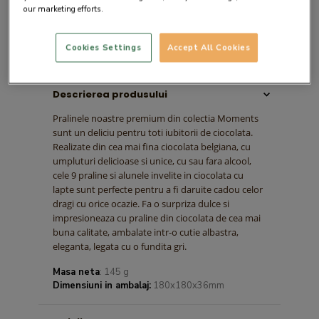
our marketing efforts.
Cookies Settings
Accept All Cookies
Descrierea produsului
Pralinele noastre premium din colectia Moments
sunt un deliciu pentru toti iubitorii de ciocolata.
Realizate din cea mai fina ciocolata belgiana, cu
umpluturi delicioase si unice, cu sau fara alcool,
cele 9 praline si alunele invelite in ciocolata cu
lapte sunt perfecte pentru a fi daruite cadou celor
dragi cu orice ocazie. Fa o surpriza dulce si
impresioneaza cu praline din ciocolata de cea mai
buna calitate, ambalate intr-o cutie albastra,
eleganta, legata cu o fundita gri.
Masa neta
: 145 g
Dimensiuni in ambalaj:
180x180x36mm