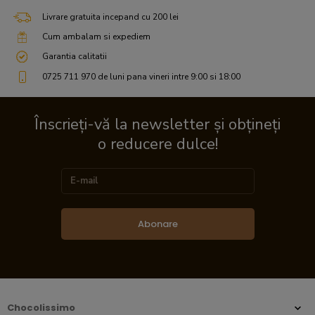
Livrare gratuita incepand cu 200 lei
Cum ambalam si expediem
Garantia calitatii
0725 711 970 de luni pana vineri intre 9:00 si 18:00
Înscrieți-vă la newsletter și obțineți
o reducere dulce!
Abonare
Chocolissimo