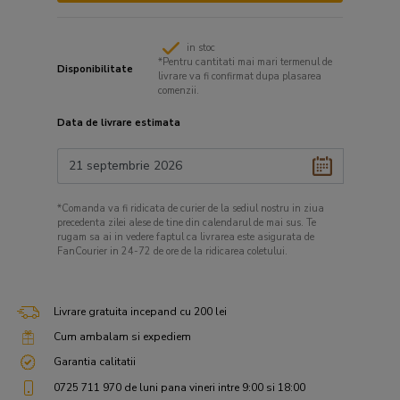
in stoc
*Pentru cantitati mai mari termenul de
Disponibilitate
livrare va fi confirmat dupa plasarea
comenzii.
Data de livrare estimata
*Comanda va fi ridicata de curier de la sediul nostru in ziua
precedenta zilei alese de tine din calendarul de mai sus. Te
rugam sa ai in vedere faptul ca livrarea este asigurata de
FanCourier in 24-72 de ore de la ridicarea coletului.
Livrare gratuita incepand cu 200 lei
Cum ambalam si expediem
Garantia calitatii
0725 711 970 de luni pana vineri intre 9:00 si 18:00