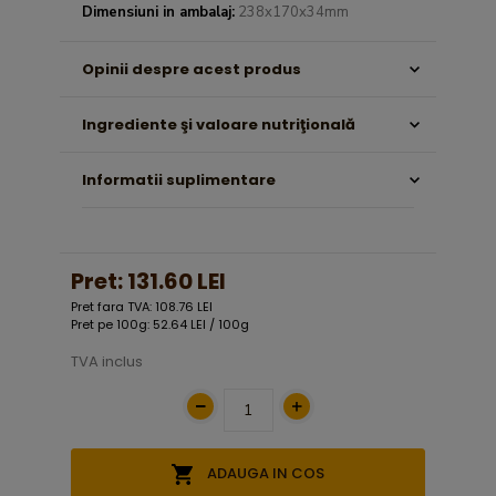
Dimensiuni in ambalaj:
238x170x34mm
Opinii despre acest produs
Ingrediente şi valoare nutriţională
Informatii suplimentare
Pret:
131.60 LEI
Pret fara TVA: 108.76 LEI
Pret pe 100g: 52.64 LEI / 100g
TVA inclus
ADAUGA IN COS