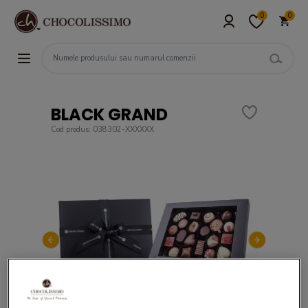
0
0
BLACK GRAND
Cod produs: 038302-XXXXXX