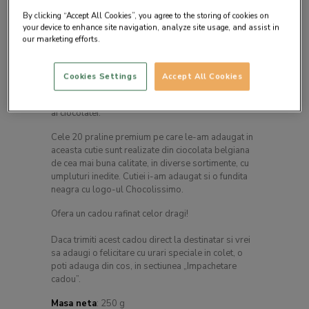
By clicking “Accept All Cookies”, you agree to the storing of cookies on
your device to enhance site navigation, analyze site usage, and assist in
our marketing efforts.
Descrierea produsului
Cookies Settings
Accept All Cookies
Pentru ca negrul este simbolul elegantei, am creat
o cutie cu praline pentru cei mai pretentiosi iubitori
ai ciocolatei.
Cele 20 praline premium pe care le-am adaugat in
aceasta cutie sunt realizate din ciocolata belgiana
de cea mai buna calitate, in diverse sortimente, cu
umpluturi inedite. Cutiei i-am adaugat si o fundita
neagra cu logo-ul Chocolissimo.
Ofera un cadou rafinat celor dragi!
Daca trimiti acest cadou direct la destinatar si vrei
sa adaugi o felicitare cu urari speciale in colet, o
poti adauga din cos, in sectiunea „Impachetare
cadou”.
Masa neta
: 250 g