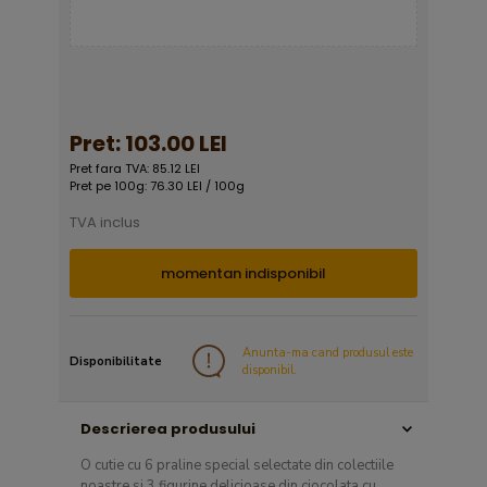
Pret:
103.00 LEI
Pret fara TVA: 85.12 LEI
Pret pe 100g: 76.30 LEI / 100g
TVA inclus
momentan indisponibil
Anunta-ma cand produsul este
Disponibilitate
disponibil.
Descrierea produsului
O cutie cu 6 praline special selectate din colectiile
noastre si 3 figurine delicioase din ciocolata cu