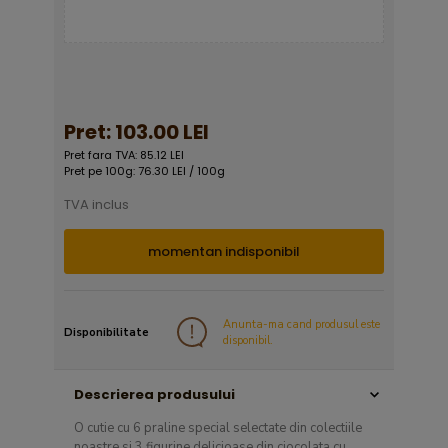
Pret:
103.00 LEI
Pret fara TVA: 85.12 LEI
Pret pe 100g: 76.30 LEI / 100g
TVA inclus
momentan indisponibil
Anunta-ma cand produsul este
Disponibilitate
disponibil.
Descrierea produsului
O cutie cu 6 praline special selectate din colectiile
noastre si 3 figurine delicioase din ciocolata cu