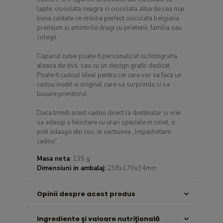
lapte, ciocolata neagra si ciocolata alba de cea mai
buna calitate ce imbina perfect ciocolata belgiana
premium si amintirile dragi cu prietenii, familia sau
colegii.
Capacul cutiei poate fi personalizat cu fotografia
aleasa de dvs. sau cu un design grafic dedicat.
Poate fi cadoul ideal pentru cei care vor sa faca un
cadou inedit si original care sa surprinda si sa
bucure primitorul.
Daca trimiti acest cadou direct la destinatar si vrei
sa adaugi o felicitare cu urari speciale in colet, o
poti adauga din cos, in sectiunea „Impachetare
cadou”.
Masa neta
: 135 g
Dimensiuni in ambalaj:
238x170x34mm
Opinii despre acest produs
Ingrediente şi valoare nutriţională