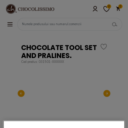
0
0
CHOCOLATE TOOL SET
AND PRALINES.
Cod produs: 031501-XXXXXX