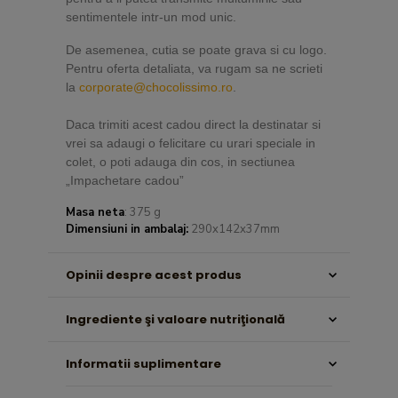
sentimentele intr-un mod unic.
De asemenea, cutia se poate grava si cu logo.
Pentru oferta detaliata, va rugam sa ne scrieti
la
corporate@chocolissimo.ro
.
Daca trimiti acest cadou direct la destinatar si
vrei sa adaugi o felicitare cu urari speciale in
colet, o poti adauga din cos, in sectiunea
„Impachetare cadou”
Masa neta
: 375 g
Dimensiuni in ambalaj:
290x142x37mm
Opinii despre acest produs
Ingrediente şi valoare nutriţională
Informatii suplimentare