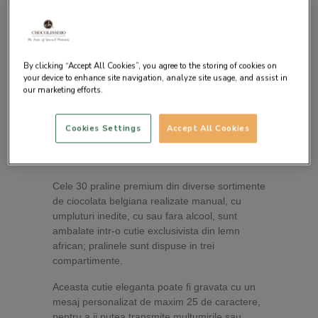
By clicking “Accept All Cookies”, you agree to the storing of cookies on
your device to enhance site navigation, analyze site usage, and assist in
our marketing efforts.
Descrierea produsului
Cookies Settings
Accept All Cookies
Pralinele ChocoPrestige au fost create special
pentru a-i bucura pe cei dragi cu un cadou
dulce exclusivist.
Cele 30 praline premium din diverse sortimente
de ciocolata belgiana realizate manual, cu
umpluturi inedite, cu sau fara alcool, sunt
ambalate intr-o cutie exclusivista din lemn
african; pralinele sunt dispuse in trei
compartimente.
Aceasta cutie eleganta poate fi gravata cu un
mesaj personalizat de maxim 25 de caractere,
pentru a ii putea transmite multumirile sau