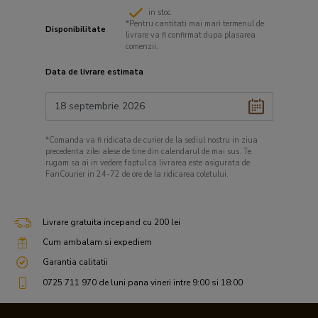
in stoc
*Pentru cantitati mai mari termenul de
Disponibilitate
livrare va fi confirmat dupa plasarea
comenzii.
Data de livrare estimata
*Comanda va fi ridicata de curier de la sediul nostru in ziua
precedenta zilei alese de tine din calendarul de mai sus. Te
rugam sa ai in vedere faptul ca livrarea este asigurata de
FanCourier in 24-72 de ore de la ridicarea coletului.
Livrare gratuita incepand cu 200 lei
Cum ambalam si expediem
Garantia calitatii
0725 711 970 de luni pana vineri intre 9:00 si 18:00