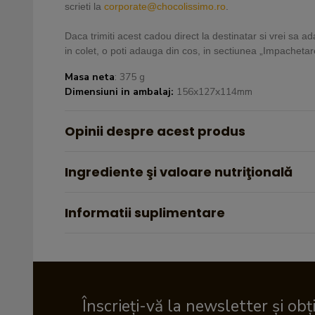
scrieti la
corporate@chocolissimo.ro
.
Daca trimiti acest cadou direct la destinatar si vrei sa ada
in colet, o poti adauga din cos, in sectiunea „Impachet
Masa neta
: 375 g
Dimensiuni in ambalaj:
156x127x114mm
Opinii despre acest produs
Ingrediente şi valoare nutriţională
Informatii suplimentare
Înscrieți-vă la newsletter și obț