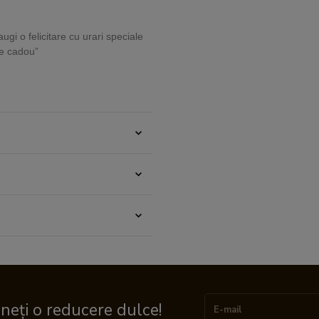
ugi o felicitare cu urari speciale
are cadou”
ineți o reducere dulce!