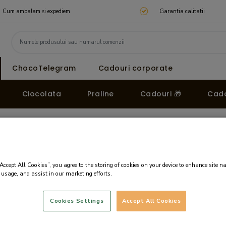
Cum ambalam si expediem
Garantia calitatii
ChocoTelegram
Cadouri corporate
Ciocolata
Praline
Cadouri 🎁
Cado
ocolata ChocoGrande - Best DAD
ata ChocoGrande
Text pentru gravare
“Accept All Cookies”, you agree to the storing of cookies on your device to enhance site n
 usage, and assist in our marketing efforts.
Cookies Settings
Accept All Cookies
max. 25 caractere