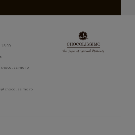
- 18:00
e:
 chocolissimo.ro
 @ chocolissimo.ro