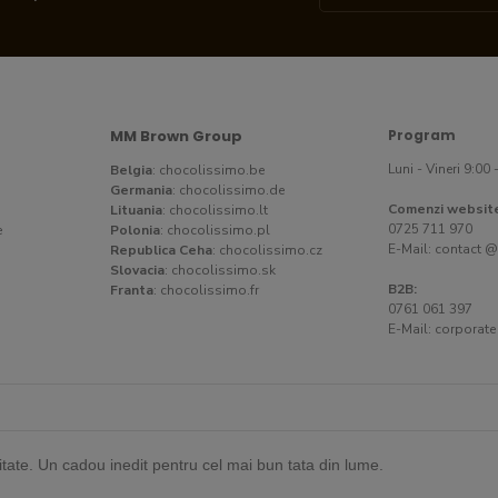
MM Brown Group
Program
Luni - Vineri 9:00 
Belgia
:
chocolissimo.be
Germania
:
chocolissimo.de
Comenzi websit
Lituania
:
chocolissimo.lt
0725 711 970
e
Polonia
:
chocolissimo.pl
E-Mail:
contact @
Republica Ceha
:
chocolissimo.cz
Slovacia
:
chocolissimo.sk
B2B:
Franta
:
chocolissimo.fr
0761 061 397
E-Mail:
corporate
itate. Un cadou inedit pentru cel mai bun tata din lume.