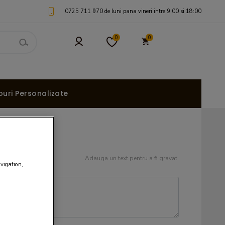
0725 711 970 de luni pana vineri intre 9:00 si 18:00
0
0
uri Personalizate
Adauga un text pentru a fi gravat.
avigation,