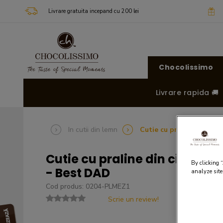
Livrare gratuita incepand cu 200 lei
Chocolissimo
Livrare rapida 🚚
In cutii din lemn
Cutie cu praline din ci
Cutie cu praline din ciocol
By clicking 
- Best DAD
analyze site
Cod produs: 0204-PLMEZ1
Scrie un review!