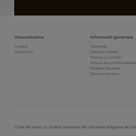
Chocolissimo
Informatii generale
Contact
Transport
Despre noi
Garantia calitatii
Termeni si conditii
Politica de confidentialitat
Intrebari frecvente
Opiniile clientilor
Cutie din lemn cu praline premium din ciocolata belgiana de cal