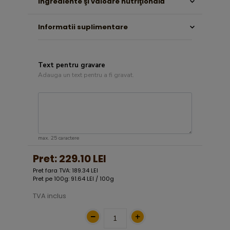
Ingrediente şi valoare nutriţională
Informatii suplimentare
Text pentru gravare
Adauga un text pentru a fi gravat.
max. 25 caractere
Pret:
229.10 LEI
Pret fara TVA: 189.34 LEI
Pret pe 100g: 91.64 LEI / 100g
TVA inclus