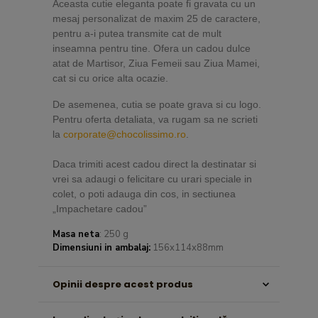
Aceasta cutie eleganta poate fi gravata cu un
mesaj personalizat de maxim 25 de caractere,
pentru a-i putea transmite cat de mult
inseamna pentru tine.
Ofera un cadou dulce
atat de Martisor, Ziua Femeii sau Ziua Mamei,
cat si cu orice alta ocazie.
De asemenea, cutia se poate grava si cu logo.
Pentru oferta detaliata, va rugam sa ne scrieti
la
corporate@chocolissimo.ro
.
Daca trimiti acest cadou direct la destinatar si
vrei sa adaugi o felicitare cu urari speciale in
colet, o poti adauga din cos, in sectiunea
„Impachetare cadou”
Masa neta
: 250 g
Dimensiuni in ambalaj:
156x114x88mm
Opinii despre acest produs