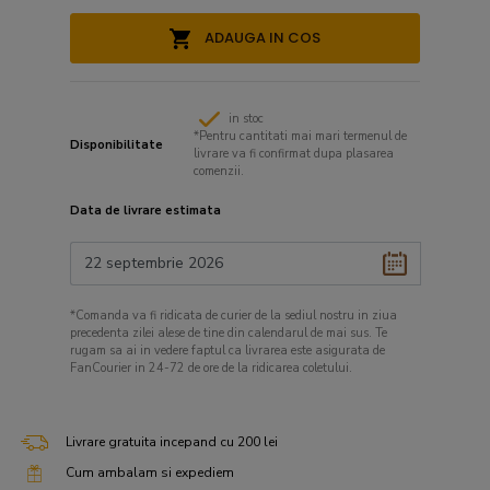
ADAUGA IN COS
in stoc
*Pentru cantitati mai mari termenul de
Disponibilitate
livrare va fi confirmat dupa plasarea
comenzii.
Data de livrare estimata
*Comanda va fi ridicata de curier de la sediul nostru in ziua
precedenta zilei alese de tine din calendarul de mai sus. Te
rugam sa ai in vedere faptul ca livrarea este asigurata de
FanCourier in 24-72 de ore de la ridicarea coletului.
Livrare gratuita incepand cu 200 lei
Cum ambalam si expediem