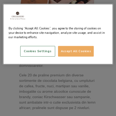
By clicking “Accept All Cookies”, you agree to the storing of cookies on
your device to enhance site navigation, analyze site usage, and assist in
our marketing efforts.
Descrierea produsului
Cookies Settings
Accept All Cookies
Pralinele Chocolaterie au fost create special
pentru a fi oferite cadou doamnelor si
domnisoarelor.
Cele 20 de praline premium din diverse
sortimente de ciocolata belgiana, cu umpluturi
de cafea, fructe, nuci, martipan sau vanilie,
imbogatite cu arome alcoolice cunoscute de
brandy, coniac Kirschwasser sau sampanie,
sunt ambalate intr-o cutie exclusivista din lemn
african; pralinele sunt dispuse pe 2 niveluri.