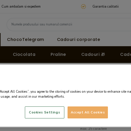
Cum ambalam si expediem
Garantia calitatii
ChocoTelegram
Cadouri corporate
Ciocolata
Praline
Cadouri 🎁
Cado
colata Elegance Valentine
ta Elegance
“Accept All Cookies”, you agree to the storing of cookies on your device to enhance site n
Text pentru gravare
 usage, and assist in our marketing efforts.
Cookies Settings
Accept All Cookies
max. 25 caractere