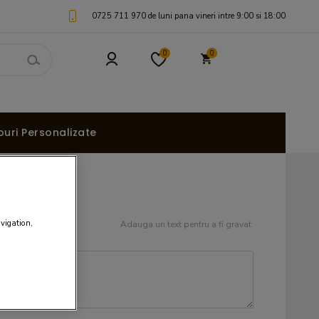
0725 711 970 de luni pana vineri intre 9:00 si 18:00
0
0
uri Personalizate
avigation,
Adauga un text pentru a fi gravat.