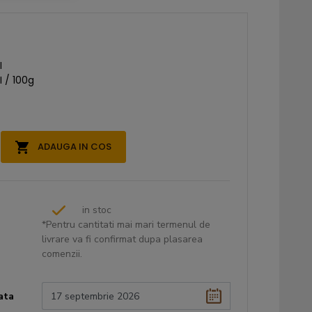
I
I / 100g
ADAUGA IN COS
in stoc
*Pentru cantitati mai mari termenul de
livrare va fi confirmat dupa plasarea
comenzii.
ata