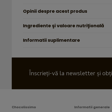
Opinii despre acest produs
Ingrediente şi valoare nutriţională
Informatii suplimentare
Înscrieți-vă la newsletter și obț
Chocolissimo
Informatii generale