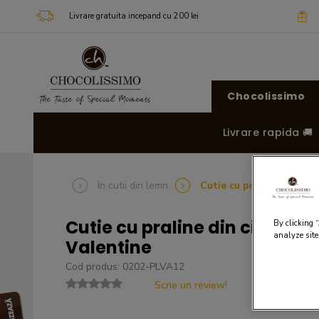
Livrare gratuita incepand cu 200 lei
Chocolissimo
Livrare rapida 🚚
In cutii din lemn
Cutie cu praline din cio
Cutie cu praline din ciocola
By clicking 
analyze site
Valentine
Cod produs: 0202-PLVA12
Scrie un review!