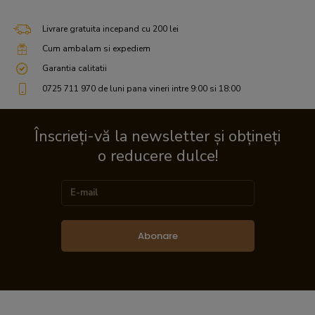
Livrare gratuita incepand cu 200 lei
Cum ambalam si expediem
Garantia calitatii
0725 711 970 de luni pana vineri intre 9:00 si 18:00
Înscrieți-vă la newsletter și obțineți
o reducere dulce!
Abonare