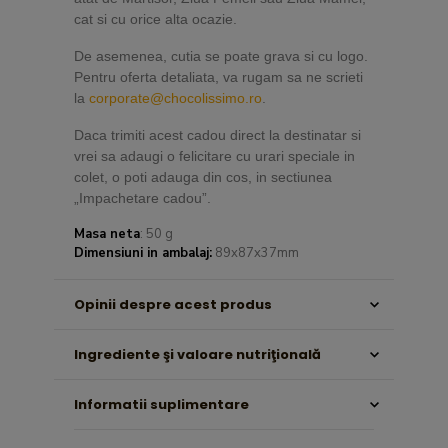
cat si cu orice alta ocazie.
De asemenea, cutia se poate grava si cu logo.
Pentru oferta detaliata, va rugam sa ne scrieti
la
corporate@chocolissimo.ro
.
Daca trimiti acest cadou direct la destinatar si
vrei sa adaugi o felicitare cu urari speciale in
colet, o poti adauga din cos, in sectiunea
„Impachetare cadou”.
Masa neta
: 50 g
Dimensiuni in ambalaj:
89x87x37mm
Opinii despre acest produs
Ingrediente şi valoare nutriţională
Informatii suplimentare