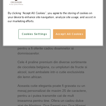
By clicking “Accept All Cookies”, you agree to the storing of cookies on
your device to enhance site navigation, analyze site usage, and assist in
our marketing efforts.
Descrierea produsului
Cookies Settings
Accept All Cookies
Pralinele Elegance au fost create special
pentru a fi oferite cadou doamnelor si
domnisoarelor.
Cele 4 praline premium din diverse sortimente
de ciocolata belgiana, cu umpluturi de fructe si
alcool, sunt ambalate intr-o cutie exclusivista
din lemn african.
Aceasta cutie eleganta poate fi gravata cu un
mesaj personalizat de maxim 25 de caractere,
pentru a-i putea transmite cat de mult
inseamna pentru tine. Ofera un cadou dulce
atat de Martisor, Ziua Femeii sau Ziua Mamei,