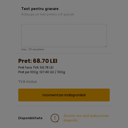
Text pentru gravare
Adauga un text pentru a fi gravat.
max. 25 caractere
Pret:
68.70 LEI
Pret fara TVA: 56.78 LEI
Pret pe 100g: 137.40 LEI / 100g
TVA inclus
momentan indisponibil
Anunta-ma cand produsul este
Disponibilitate
disponibil.