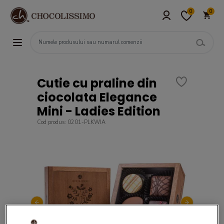
0
0
Cutie cu praline din
ciocolata Elegance
Mini - Ladies Edition
Cod produs: 0201-PLKWIA