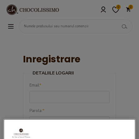
0
0
Inregistrare
DETALIILE LOGARII
Email
*
Parola:
*
Confirma parola:
*