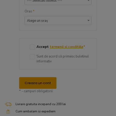
--- Selectati Judetul ---
Oras
*
Alege un oraș
Accept
termenii si conditiile
*
Sunt de acord să primesc buletinul
informativ
Creaza un cont
* - campuri obligatorii
Livrare gratuita incepand cu 200 lei
Cum ambalam si expediem