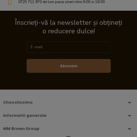
0725 711 970 de luni pana vineri intre 9:00 si 18:00
Înscrieți-vă la newsletter și obțineți
o reducere dulce!
Abonare
Chocolissimo
Informatii generale
MM Brown Group