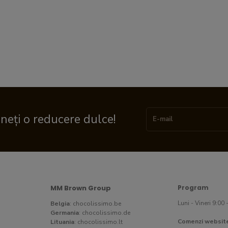
ineți o reducere dulce!
MM Brown Group
Program
Luni - Vineri 9:00 
Belgia
:
chocolissimo.be
Germania
:
chocolissimo.de
Comenzi websit
Lituania
:
chocolissimo.lt