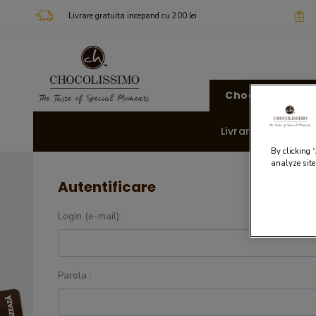
Livrare gratuita incepand cu 200 lei
Chocolissimo
Livrare rapida 🚚
By clicking 
analyze site
Autentificare
Login (e-mail):
Parola :