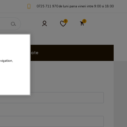
0725 711 970 de luni pana vineri intre 9:00 si 18:00
0
0
uri Personalizate
avigation,