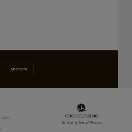
Abonare
- 18:00
e: