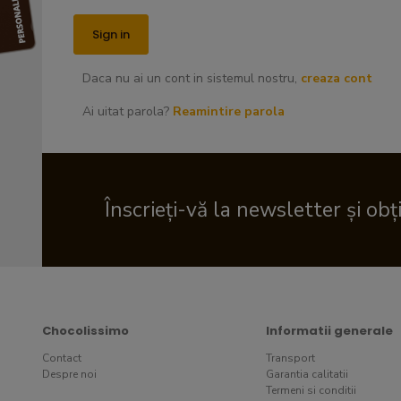
Daca nu ai un cont in sistemul nostru,
creaza cont
Ai uitat parola?
Reamintire parola
Înscrieți-vă la newsletter și obț
Chocolissimo
Informatii generale
Contact
Transport
Despre noi
Garantia calitatii
Termeni si conditii