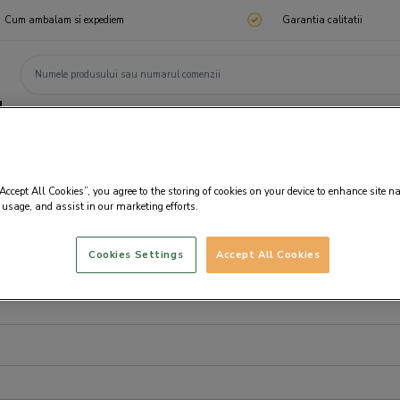
Cum ambalam si expediem
Garantia calitatii
ChocoTelegram
Cadouri corporate
Ciocolata
Praline
Cadouri 🎁
Cado
“Accept All Cookies”, you agree to the storing of cookies on your device to enhance site n
 usage, and assist in our marketing efforts.
Cookies Settings
Accept All Cookies