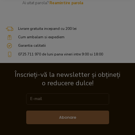
Ai uitat parola?
Reamintire parola
Livrare gratuita incepand cu 200 lei
Cum ambalam si expediem
Garantia calitatii
0725 711 970 de luni pana vineri intre 9:00 si 18:00
Înscrieți-vă la newsletter și obțineți
o reducere dulce!
Abonare