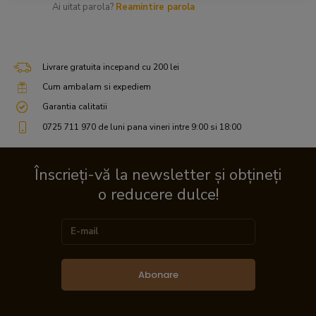
Ai uitat parola?
Reamintire parola
Livrare gratuita incepand cu 200 lei
Cum ambalam si expediem
Garantia calitatii
0725 711 970 de luni pana vineri intre 9:00 si 18:00
Înscrieți-vă la newsletter și obțineți
o reducere dulce!
Abonare