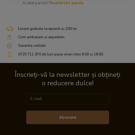
Ai uitat parola?
Reamintire parola
Livrare gratuita incepand cu 200 lei
Cum ambalam si expediem
Garantia calitatii
0725 711 970 de luni pana vineri intre 9:00 si 18:00
Înscrieți-vă la newsletter și obțineți
o reducere dulce!
Abonare