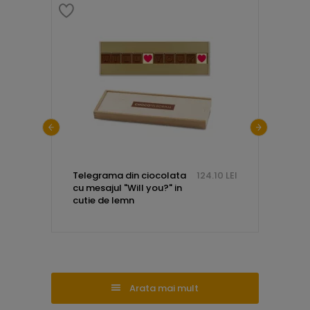
1.35 LEI
Telegrama din ciocolata
124.10 LEI
Telegr
cu mesajul "Will you?" in
cu mes
cutie de lemn
foreve
cu ini
Arata mai mult