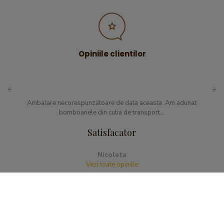
Opiniile clientilor
Ambalare necorespunzătoare de data aceasta. Am adunat
bomboanele din cutia de transport...
Satisfacator
Nicoleta
Vezi toate opiniile