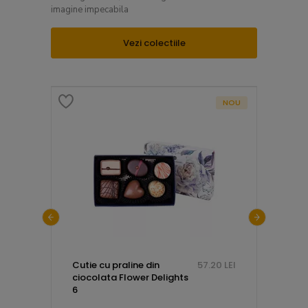
imagine impecabila
Vezi colectiile
NOU
.80 LEI
Cutie cu praline din
57.20 LEI
Telegr
ciocolata Flower Delights
cu mes
6
dupa t
lemn 