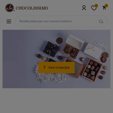
0
0
Vezi colecția