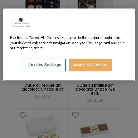
Cutie cu praline din
Cutie cu praline din
ciocolata Black XS
ciocolata Just White
45.70 LEI
34.30 LEI
By clicking “Accept All Cookies”, you agree to the storing of cookies on
your device to enhance site navigation, analyze site usage, and assist in
our marketing efforts.
Cookies Settings
Accept All Cookies
Cutie cu praline din
Cutie cu praline din
ciocolata ChocoHeart
ciocolata ChocoTwo
ecru
68.70 LEI
28.50 LEI