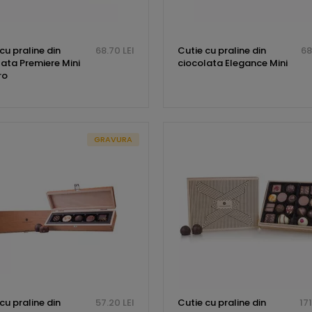
cu praline din
68.70 LEI
Cutie cu praline din
68
lata Premiere Mini
ciocolata Elegance Mini
ro
GRAVURA
cu praline din
57.20 LEI
Cutie cu praline din
171