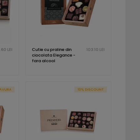
.60 LEI
Cutie cu praline din
103.10 LEI
ciocolata Elegance -
fara alcool
AVURA
10% DISCOUNT