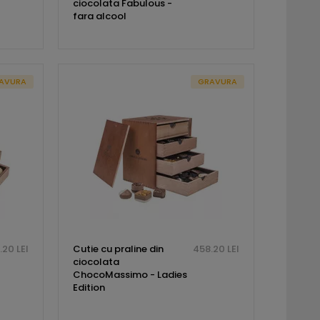
ciocolata Fabulous -
fara alcool
AVURA
GRAVURA
.20 LEI
Cutie cu praline din
458.20 LEI
ciocolata
ChocoMassimo - Ladies
Edition