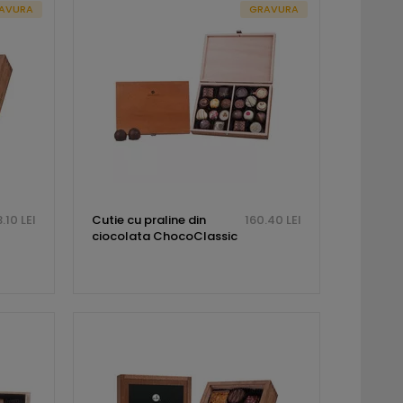
AVURA
GRAVURA
.10 LEI
Cutie cu praline din
160.40 LEI
ciocolata ChocoClassic