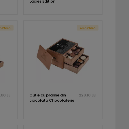
Ladies Edition
AVURA
GRAVURA
.60 LEI
Cutie cu praline din
229.10 LEI
ciocolata Chocolaterie