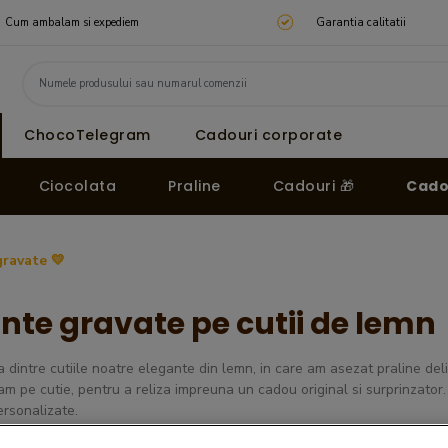
Cum ambalam si expediem
Garantia calitatii
ChocoTelegram
Cadouri corporate
Ciocolata
Praline
Cadouri 🎁
Cado
gravate 💛
inte gravate pe cutii de lemn
 dintre cutiile noatre elegante din lemn, in care am asezat praline deli
vam pe cutie, pentru a reliza impreuna un cadou original si surprinzator. 
rsonalizate.