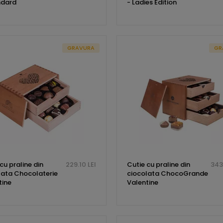
ndard
- Ladies Edition
GRAVURA
GR
cu praline din
229.10 LEI
Cutie cu praline din
343
lata Chocolaterie
ciocolata ChocoGrande
tine
Valentine