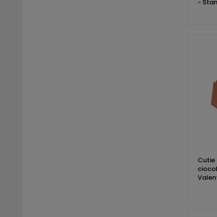
- Sta
Cutie 
cioco
Valen