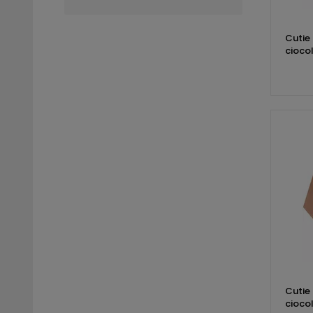
Cutie 
cioco
Cutie 
cioco