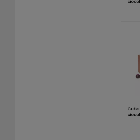
cioco
Cutie 
cioco