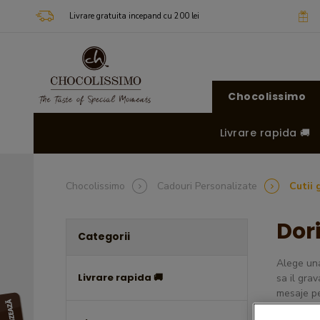
Livrare gratuita incepand cu 200 lei
Chocolissimo
Livrare rapida 🚚
Chocolissimo
Cadouri Personalizate
Cutii 
Dor
Categorii
Alege una
Livrare rapida 🚚
sa il gra
mesaje pe