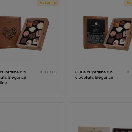
GRAVURA
GR
cu praline din
103.10 LEI
Cutie cu praline din
103
lata Elegance
ciocolata Elegance
tine