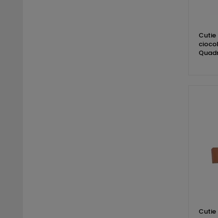
Cutie 
cioco
Quad
Cutie 