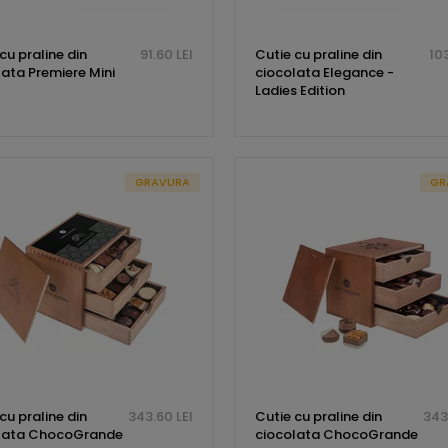
cu praline din
91.60 LEI
Cutie cu praline din
103
lata Premiere Mini
ciocolata Elegance -
Ladies Edition
GRAVURA
GR
cu praline din
343.60 LEI
Cutie cu praline din
343
lata ChocoGrande
ciocolata ChocoGrande