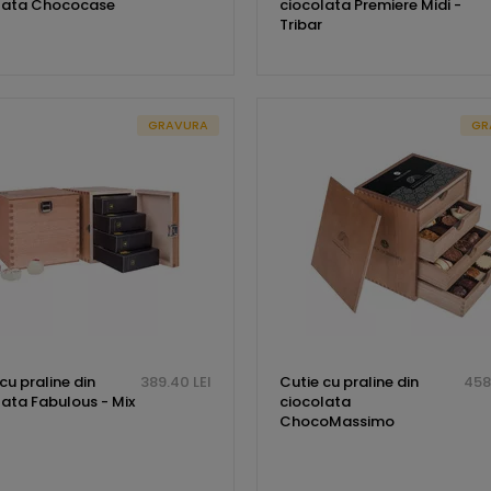
lata Chococase
ciocolata Premiere Midi -
Tribar
GRAVURA
GR
cu praline din
389.40 LEI
Cutie cu praline din
458
lata Fabulous - Mix
ciocolata
ChocoMassimo