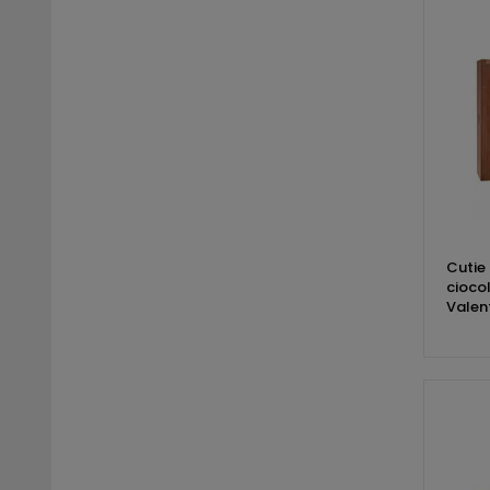
Cutie 
cioco
Valen