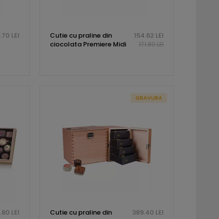
.70 LEI
Cutie cu praline din
154.62 LEI
ciocolata Premiere Midi
171.80 LEI
GRAVURA
.80 LEI
Cutie cu praline din
389.40 LEI