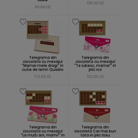
108.00 LEI
89.60 LEI
Telegrama din
Telegrama din
ciocolata cu mesajul
ciocolata cu mesajul
"Mamei mele dragi" in
"Te iubesc, mama!" in
cutie de lemn Quadro
plic roz
173.50 LEI
102.50 LEI
Telegrama din
Telegrama din
ciocolata cu mesajul
ciocolata Cel mai bun
"La multi ani, mami!" in
tata in plic rosu