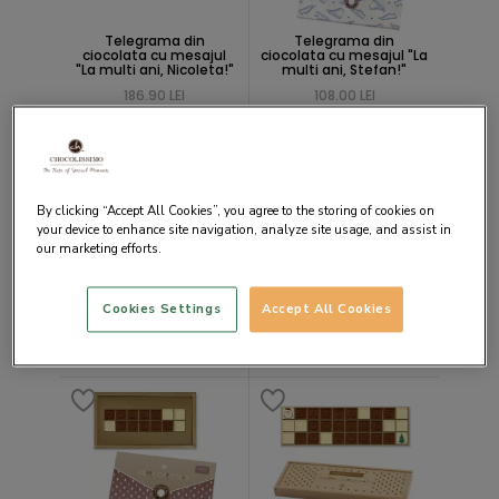
Telegrama din
Telegrama din
ciocolata cu mesajul
ciocolata cu mesajul "La
"La multi ani, Nicoleta!"
multi ani, Stefan!"
186.90 LEI
108.00 LEI
By clicking “Accept All Cookies”, you agree to the storing of cookies on
your device to enhance site navigation, analyze site usage, and assist in
our marketing efforts.
Telegrama din
Telegrama din
ciocolata cu mesajul
ciocolata cu mesajul
"Merry Christmas" in
"Happy Xmas!"
Cookies Settings
Accept All Cookies
cutie festiva
79.40 LEI
146.90 LEI