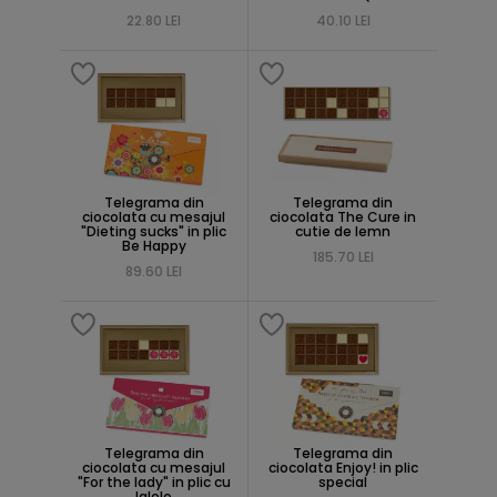
22.80 LEI
40.10 LEI
Telegrama din
Telegrama din
ciocolata cu mesajul
ciocolata The Cure in
"Dieting sucks" in plic
cutie de lemn
Be Happy
185.70 LEI
89.60 LEI
Telegrama din
Telegrama din
ciocolata cu mesajul
ciocolata Enjoy! in plic
"For the lady" in plic cu
special
lalele