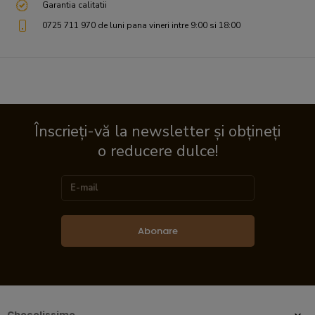
Garantia calitatii
0725 711 970 de luni pana vineri intre 9:00 si 18:00
Înscrieți-vă la newsletter și obțineți
o reducere dulce!
Abonare
Chocolissimo