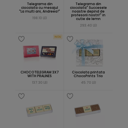
Telegrama din
Telegrama din
ciocolata cu mesajul
ciocolata" Succesele
"La multi ani, Andreea!"
noastre depind de
profesorii nostri!" in
198.10 LEI
cutie de lemn
293.40 LEI
NOU
CHOCOTELEGRAM 3X7
Ciocolata printata
WITH PRALINES
ChocoPrints Trio
137.30 LEI
45.70 LEI