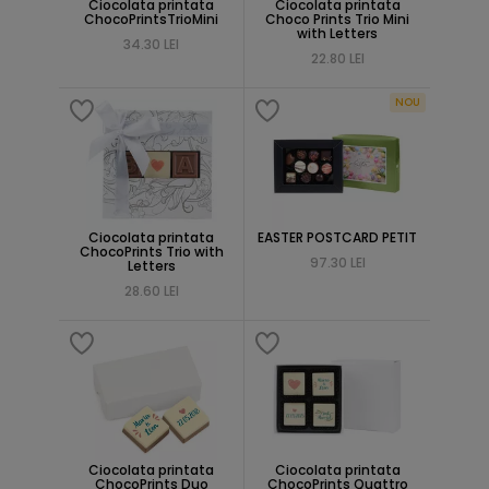
Ciocolata printata
Ciocolata printata
ChocoPrintsTrioMini
Choco Prints Trio Mini
with Letters
34.30 LEI
22.80 LEI
NOU
Ciocolata printata
EASTER POSTCARD PETIT
ChocoPrints Trio with
97.30 LEI
Letters
28.60 LEI
Ciocolata printata
Ciocolata printata
ChocoPrints Duo
ChocoPrints Quattro