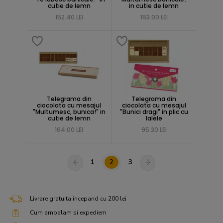
cutie de lemn
in cutie de lemn
152.40 LEI
153.00 LEI
Telegrama din
Telegrama din
ciocolata cu mesajul
ciocolata cu mesajul
"Multumesc, bunica!" in
"Bunici dragi" in plic cu
cutie de lemn
lalele
164.00 LEI
95.30 LEI
1
2
3
Livrare gratuita incepand cu 200 lei
Cum ambalam si expediem