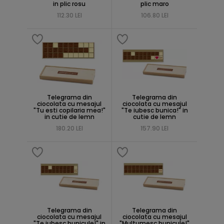
in plic rosu
plic maro
112.30 LEI
106.80 LEI
Telegrama din
Telegrama din
ciocolata cu mesajul
ciocolata cu mesajul
"Tu esti copilaria mea!"
"Te iubesc bunica!" in
in cutie de lemn
cutie de lemn
180.20 LEI
157.90 LEI
Telegrama din
Telegrama din
ciocolata cu mesajul
ciocolata cu mesajul
"Te iubesc bunicule!" in
"Multumesc bunicule!"