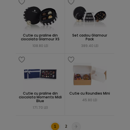
Cutie cu praline din
Set cadou Glamour
ciocolata Glamour XS
Pack
108.80 LEI
389.40 LEI
Cutie cu praline din
Cutie cu Roundies Mini
ciocolata Moments Midi
45.80 LEI
Blue
171.70 LEI
1
2