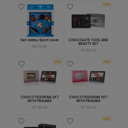
NOU
Set cadou Sport Lover
CHOCOLATE TOOL AND
BEAUTY SET
68.70 LEI
114.50 LEI
NOU
NOU
CHOCOTELEGRAM 2X7
CHOCOTELEGRAM 3X7
WITH PRALINES
WITH PRALINES
137.30 LEI
137.30 LEI
NOU