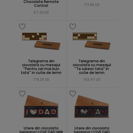
Chocolate Remote
171.80 LEI
Control
57.20 LEI
Telegrama din
Telegrama din
ciocolata cu mesajul
ciocolata cu mesajul
''Pentru cel mai bun
''Te iubesc tata" in
tata'' in cutie de lemn
cutie de lemn
178.25 LEI
143.47 LEI
Litere din ciocolata
Litere din ciocolata
belgiana I LOVE DAD Milk
belgiana I LOVE DAD