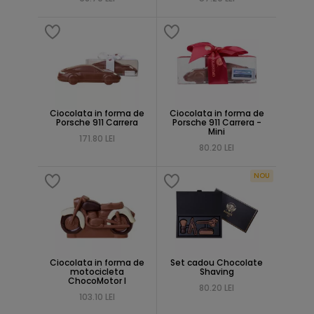
Ciocolata in forma de
Ciocolata in forma de
Porsche 911 Carrera
Porsche 911 Carrera -
Mini
171.80 LEI
80.20 LEI
NOU
Ciocolata in forma de
Set cadou Chocolate
motocicleta
Shaving
ChocoMotor I
80.20 LEI
103.10 LEI