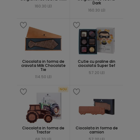
Dark
160.30 LEI
160.30 LEI
Ciocolata in forma de
Cutie cu praline din
cravata Milk Chocolate
ciocolata Super Sef
Tie
57.20 LEI
114.50 LEI
NOU
Ciocolata in forma de
Ciocolata in forma de
Tractor
camion
68.70 LEI
57.20 LEI