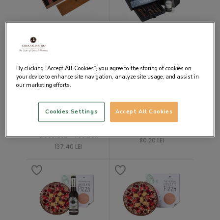
Litere din ciocolata
Set cadou Toolbox &
Tata Letters Milk
ChocoBeer
114.50 LEI
183.10 LEI
By clicking “Accept All Cookies”, you agree to the storing of cookies on
your device to enhance site navigation, analyze site usage, and assist in
our marketing efforts.
Cookies Settings
Accept All Cookies
Set cadou unelte din
Set cadou ChocoToolkit
ciocolata - Toolbox
80.20 LEI
137.40 LEI