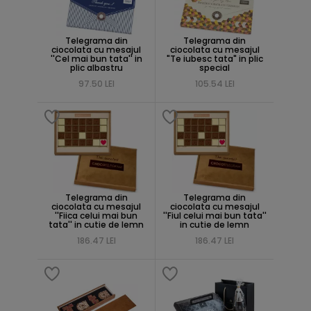
Telegrama din
Telegrama din
ciocolata cu mesajul
ciocolata cu mesajul
''Cel mai bun tata'' in
"Te iubesc tata" in plic
plic albastru
special
97.50 LEI
105.54 LEI
Telegrama din
Telegrama din
ciocolata cu mesajul
ciocolata cu mesajul
''Fiica celui mai bun
''Fiul celui mai bun tata''
tata'' in cutie de lemn
in cutie de lemn
186.47 LEI
186.47 LEI