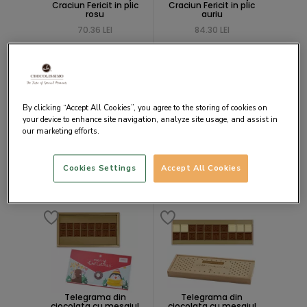
Craciun Fericit in plic
Craciun Fericit in plic
rosu
auriu
70.36 LEI
84.30 LEI
By clicking “Accept All Cookies”, you agree to the storing of cookies on
your device to enhance site navigation, analyze site usage, and assist in
our marketing efforts.
Telegrama din
Telegrama din
ciocolata cu mesajul
ciocolata cu mesajul
Sarbatori Fericite in
Sarbatori Fericite in
Cookies Settings
Accept All Cookies
cutie standard din lemn
cutie din lemn Deluxe
105.95 LEI
135.64 LEI
Telegrama din
Telegrama din
ciocolata cu mesajul
ciocolata cu mesajul