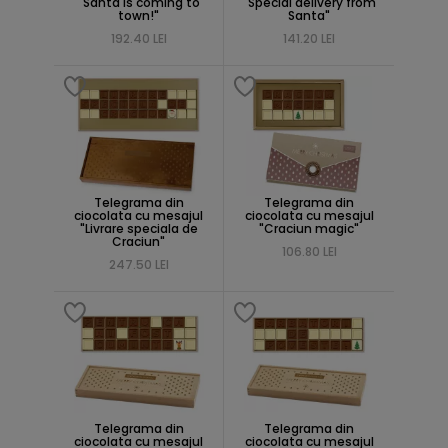
"Santa is coming to
"Special delivery from
town!"
Santa"
192.40 LEI
141.20 LEI
Telegrama din
Telegrama din
ciocolata cu mesajul
ciocolata cu mesajul
"Livrare speciala de
"Craciun magic"
Craciun"
106.80 LEI
247.50 LEI
Telegrama din
Telegrama din
ciocolata cu mesajul
ciocolata cu mesajul