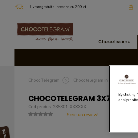
Livrare gratuita incepand cu 200 lei
Chocolissimo
ChocoTelegram
Chocotelegram in functie de oca
By clicking 
CHOCOTELEGRAM 3X7 WITH P
analyze site
Cod produs: 235301-XXXXXX
Scrie un review!