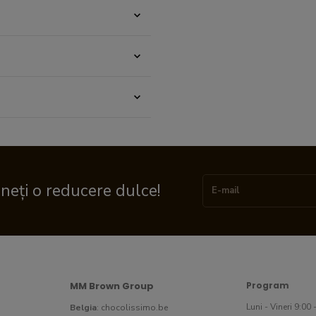
ineți o reducere dulce!
MM Brown Group
Program
Luni - Vineri 9:00 
Belgia
:
chocolissimo.be