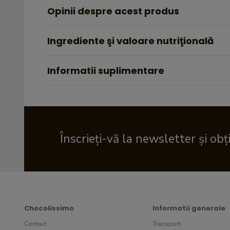
Opinii despre acest produs
Ingrediente şi valoare nutriţională
Informatii suplimentare
Înscrieți-vă la newsletter și obț
Chocolissimo
Informatii generale
Contact
Transport