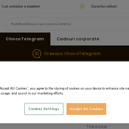
Cum ambalam si expediem
Garantia calitatii
ChocoTelegram
Cadouri corporate
Creeaza ChocoTelegram
zie
Aniversari
CHOCOTELEGRAM 3X7 WITH PRALINES
“Accept All Cookies”, you agree to the storing of cookies on your device to enhance site n
RALINES
 usage, and assist in our marketing efforts.
Pret:
137.30 LEI
Cookies Settings
Accept All Cookies
Pret fara TVA: 113.47 L
Pret pe 100g: 52.81 LEI
TVA inclus