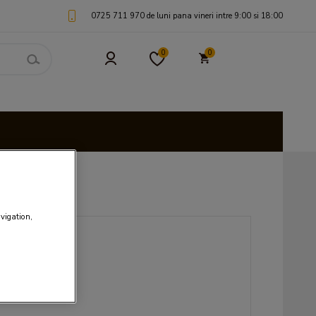
0725 711 970 de luni pana vineri intre 9:00 si 18:00
0
0
avigation,
EI
 / 100g