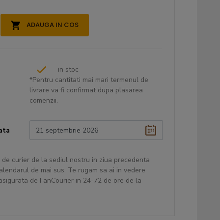
ADAUGA IN COS
in stoc
*Pentru cantitati mai mari termenul de
livrare va fi confirmat dupa plasarea
comenzii.
ata
 de curier de la sediul nostru in ziua precedenta
 calendarul de mai sus. Te rugam sa ai in vedere
 asigurata de FanCourier in 24-72 de ore de la