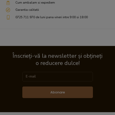
Cum ambalam si expediem
Garantia calitatii
0725 711 970 de luni pana vineri intre 9:00 si 18:00
Înscrieți-vă la newsletter și obțineți
o reducere dulce!
Abonare