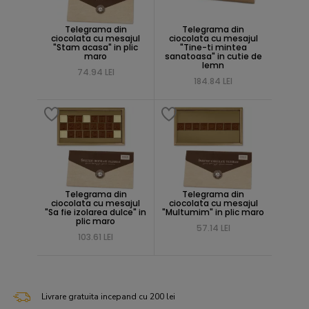
Telegrama din
Telegrama din
ciocolata cu mesajul
ciocolata cu mesajul
"Stam acasa" in plic
"Tine-ti mintea
maro
sanatoasa" in cutie de
lemn
74.94 LEI
184.84 LEI
Telegrama din
Telegrama din
ciocolata cu mesajul
ciocolata cu mesajul
"Sa fie izolarea dulce" in
"Multumim" in plic maro
plic maro
57.14 LEI
103.61 LEI
Livrare gratuita incepand cu 200 lei