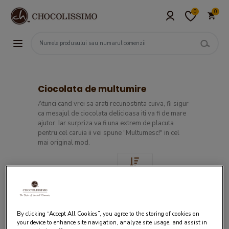
0
0
Ciocolata de multumire
Atunci cand vrei sa arati recunostinta cuiva, fii sigur
ca mesajul de ciocolata delicioasa iti va fi de mare
ajutor. Iar surpriza va fi una extrem de placuta
pentru cel caruia ii vei spune "Multumesc!" in cel
mai original mod.
By clicking “Accept All Cookies”, you agree to the storing of cookies on
your device to enhance site navigation, analyze site usage, and assist in