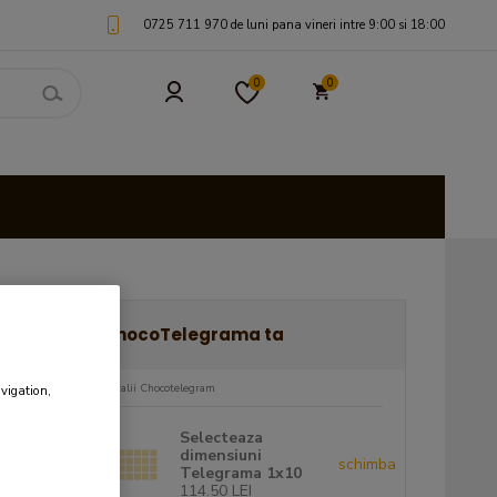
0725 711 970 de luni pana vineri intre 9:00 si 18:00
0
0
ChocoTelegrama ta
Telegrama 4x8
Telegrama 2x10
Tele
Detalii Chocotelegram
avigation,
Selecteaza
dimensiuni
schimba
Telegrama 1x10
Pret: 137.30 LEI
Pret: 148.70 LEI
Pret: 183
114.50 LEI