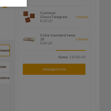
Telegrama 1x10
Telegrama 3x10
Tele
Continut
ChocoTelegram
schimba
6.10 LEI
Pret: 114.50 LEI
Pret: 183.10 LEI
Pret: 229
Cutie standard lemn
10
schimba
0.00 LEI
nsiuni
Suma:
120.60 LEI
iale
Adauga in cos
rativa