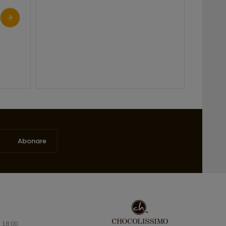
Cutie standard lemn 10 -
Cutie standard Sfan
Happy Easter
Valentin 10
Pret: 0.00 LEI
Pret: 0.00 LEI
Abonare
- 18:00