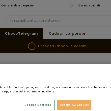
Cum ambalam si expediem
Garantia calitatii
ChocoTelegram
Cadouri corporate
Creeaza ChocoTelegram
u ChocoTelegram
a 3x7
Telegrama 4x7
Telegrama 2x8
“Accept All Cookies”, you agree to the storing of cookies on your device to enhance site n
 usage, and assist in our marketing efforts.
Cookies Settings
Accept All Cookies
I
Pret: 114.50 LEI
Pret: 80.10 LEI