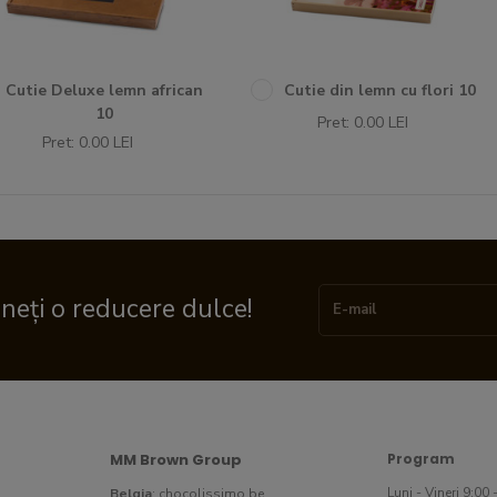
Cutie Deluxe lemn african
Cutie din lemn cu flori 10
10
Pret: 0.00 LEI
Pret: 0.00 LEI
ineți o reducere dulce!
MM Brown Group
Program
Luni - Vineri 9:00 
Belgia
:
chocolissimo.be