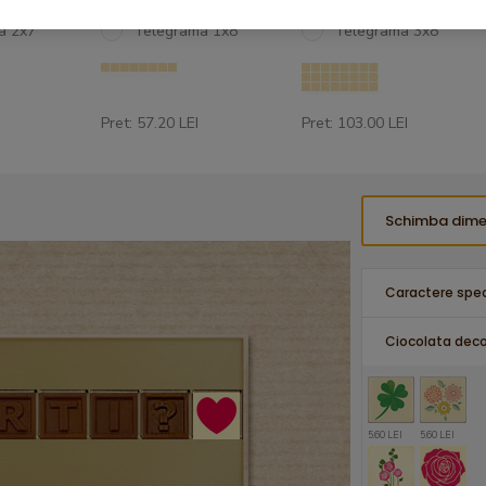
a 2x7
Telegrama 1x8
Telegrama 3x8
Pret: 57.20 LEI
Pret: 103.00 LEI
Schimba dime
Caractere spec
Ciocolata deco
5.60 LEI
5.60 LEI