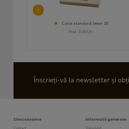
e standard Sfantul
Cutie standard lemn 10
Valentin 10
Pret: 0.00 LEI
ret: 0.00 LEI
Înscrieți-vă la newsletter și obț
Chocolissimo
Informatii generale
Contact
Transport