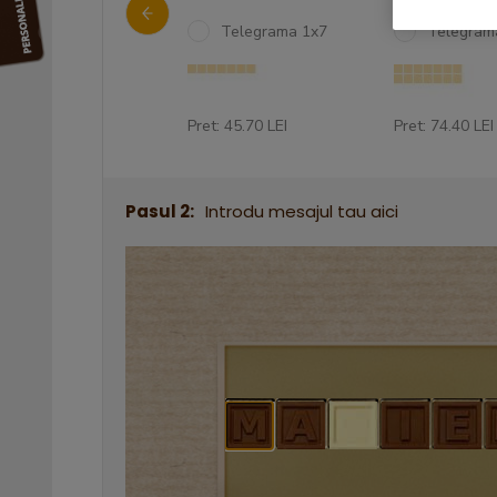
Telegrama 5x12
Telegrama 1x7
Telegram
et: 297.70 LEI
Pret: 45.70 LEI
Pret: 74.40 LEI
Pasul 2:
Introdu mesajul tau aici