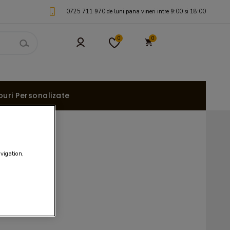
0725 711 970 de luni pana vineri intre 9:00 si 18:00
0
0
uri Personalizate
avigation,