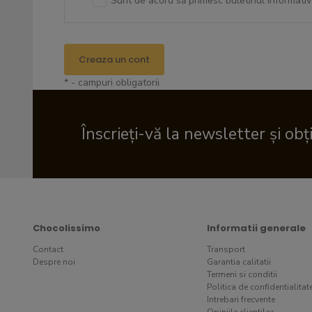
Sunt de acord să primesc buletinul informativ
Creaza un cont
* - campuri obligatorii
Înscrieți-vă la newsletter și obț
Chocolissimo
Informatii generale
Contact
Transport
Despre noi
Garantia calitatii
Termeni si conditii
Politica de confidentialitat
Intrebari frecvente