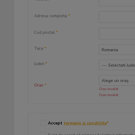
Adresa completa
*
Cod postal
*
Tara
*
Romania
Judet
*
--- Selectati Jude
Alege un oraș
Oras
*
Oras invalid
Oras invalid
Accept
termenii si conditiile
*