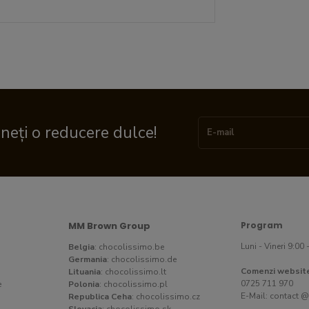
ineți o reducere dulce!
MM Brown Group
Program
Luni - Vineri 9:00 
Belgia
:
chocolissimo.be
Germania
:
chocolissimo.de
Comenzi websit
Lituania
:
chocolissimo.lt
0725 711 970
e
Polonia
:
chocolissimo.pl
E-Mail:
contact @
Republica Ceha
:
chocolissimo.cz