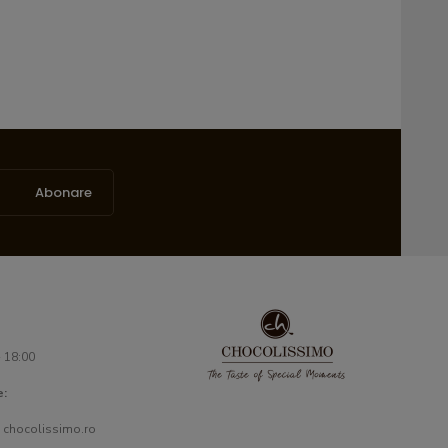
Abonare
- 18:00
e:
 chocolissimo.ro