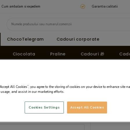
Cum ambalam si expediem
Garantia calitatii
ChocoTelegram
Cadouri corporate
Ciocolata
Praline
Cadouri 🎁
Cado
“Accept All Cookies”, you agree to the storing of cookies on your device to enhance site n
 usage, and assist in our marketing efforts.
Cookies Settings
Accept All Cookies