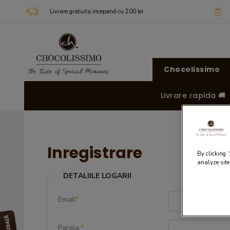
Livrare gratuita incepand cu 200 lei
Chocolissimo
Livrare rapida 🚚
Inregistrare
By clicking 
analyze site
DETALIILE LOGARII
Email
*
Parola:
*