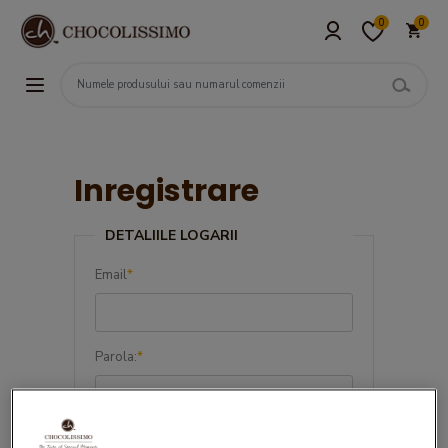
0
0
Inregistrare
DETALIILE LOGARII
Email
*
Parola:
*
Confirma parola:
*