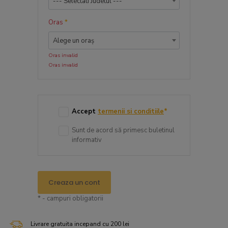
--- Selectati Judetul ---
Oras
*
Alege un oraș
Oras invalid
Oras invalid
Accept
termenii si conditiile
*
Sunt de acord să primesc buletinul
informativ
Creaza un cont
* - campuri obligatorii
Livrare gratuita incepand cu 200 lei