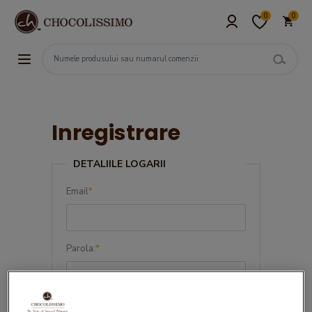
0
0
Inregistrare
DETALIILE LOGARII
Email
*
Parola:
*
Confirma parola:
*