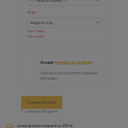
--- Selectati Judetul ---
Oras
*
Alege un oraș
Oras invalid
Oras invalid
Accept
termenii si conditiile
*
Sunt de acord să primesc buletinul
informativ
Creaza un cont
* - campuri obligatorii
Livrare gratuita incepand cu 200 lei