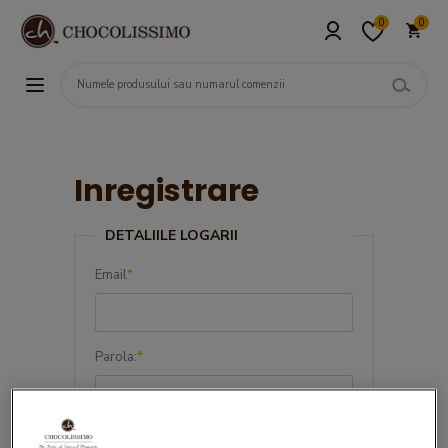
0
0
Inregistrare
DETALIILE LOGARII
Email
*
Parola:
*
Confirma parola:
*