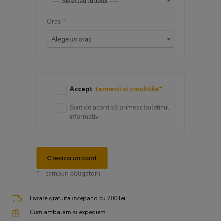
--- Selectati Judetul ---
Oras
*
Alege un oraș
Accept
termenii si conditiile
*
Sunt de acord să primesc buletinul
informativ
Creaza un cont
* - campuri obligatorii
Livrare gratuita incepand cu 200 lei
Cum ambalam si expediem