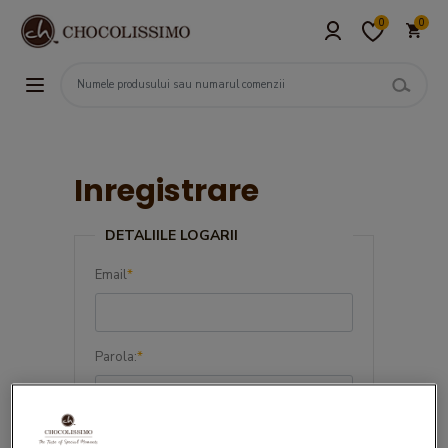
0
0
Inregistrare
DETALIILE LOGARII
Email
*
Parola:
*
Confirma parola:
*