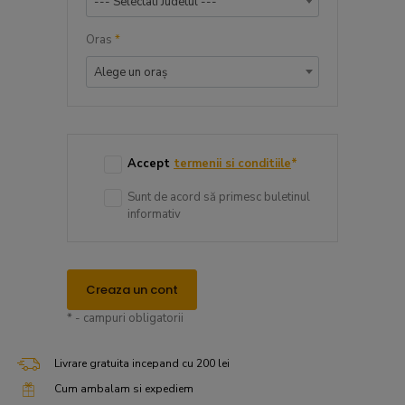
--- Selectati Judetul ---
Oras
*
Alege un oraș
Accept
termenii si conditiile
*
Sunt de acord să primesc buletinul
informativ
Creaza un cont
* - campuri obligatorii
Livrare gratuita incepand cu 200 lei
Cum ambalam si expediem