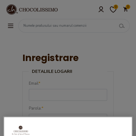
0
0
Inregistrare
DETALIILE LOGARII
Email
*
Parola:
*
Confirma parola:
*