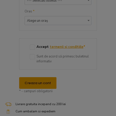
--- Selectati Judetul ---
Oras
*
Alege un oraș
Accept
termenii si conditiile
*
Sunt de acord să primesc buletinul
informativ
Creaza un cont
* - campuri obligatorii
Livrare gratuita incepand cu 200 lei
Cum ambalam si expediem