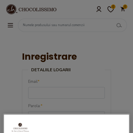
0
0
Inregistrare
DETALIILE LOGARII
Email
*
Parola:
*
Confirma parola:
*