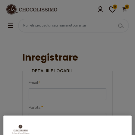
0
0
Inregistrare
DETALIILE LOGARII
Email
*
Parola:
*
Confirma parola:
*