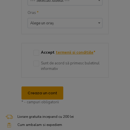
--- Selectati Judetul ---
Oras
*
Alege un oraș
Accept
termenii si conditiile
*
Sunt de acord să primesc buletinul
informativ
Creaza un cont
* - campuri obligatorii
Livrare gratuita incepand cu 200 lei
Cum ambalam si expediem