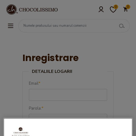
0
0
Inregistrare
DETALIILE LOGARII
Email
*
Parola:
*
Confirma parola:
*