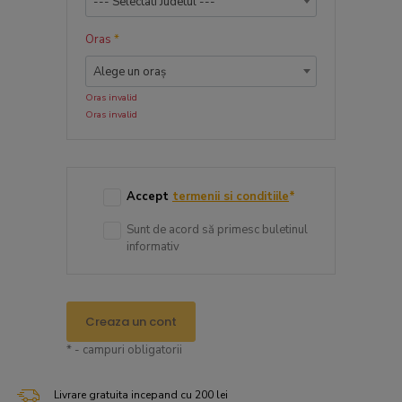
--- Selectati Judetul ---
Oras
*
Alege un oraș
Oras invalid
Oras invalid
Accept
termenii si conditiile
*
Sunt de acord să primesc buletinul
informativ
Creaza un cont
* - campuri obligatorii
Livrare gratuita incepand cu 200 lei